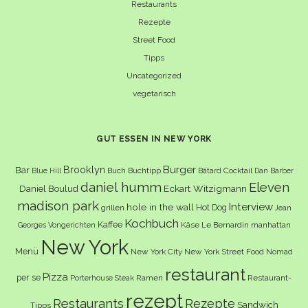
Restaurants
Rezepte
Street Food
Tipps
Uncategorized
vegetarisch
GUT ESSEN IN NEW YORK
Burger
Brooklyn
Bar
Buch
Buchtipp
Cocktail
Blue Hill
Bâtard
Dan Barber
daniel humm
Eleven
Eckart Witzigmann
Daniel Boulud
madison park
Interview
hole in the wall
Hot Dog
grillen
Jean
Kochbuch
Kaffee
Käse
Le Bernardin
manhattan
Georges Vongerichten
New York
Menü
New York City
New York Street Food
Nomad
restaurant
Pizza
per se
Ramen
Restaurant-
Porterhouse Steak
rezept
Restaurants
Rezepte
Sandwich
Tipps