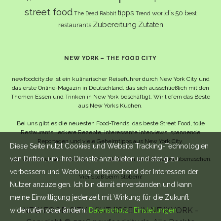
street food
tipps
world´s 50 best
The Dead Rabbit
Trend
Zubereitung
Zutaten
restaurants
NEW YORK – THE FOOD CITY
newfoodcity.de ist ein kulinarischer Reiseführer durch New York City und
das erste Online-Magazin in Deutschland, das sich ausschließlich mit den
Themen Essen und Trinken in New York beschäftigt. Wir liefern das Beste
aus New Yorks Küchen.
Bei uns gibt es die neuesten Food-Trends, das beste Street Food, tolle
Restaurants, leckere Rezepte, interessante Interviews, spannende
Reportagen und viele Geheimtipps aus New York City.
Diese Seite nutzt Cookies und Website Tracking-Technologien
von Dritten, um ihre Dienste anzubieten und stetig zu
Und wahrscheinlich noch viel mehr – da lassen wir uns selbst überraschen.
verbessern und Werbung entsprechend der Interessen der
Viel Spaß beim Stöbern!
Nutzer anzuzeigen. Ich bin damit einverstanden und kann
meine Einwilligung jederzeit mit Wirkung für die Zukunft
NEW FOOD CITY - GUT ESSEN IN NEW YORK -
widerrufen oder ändern.
Datenschutz
|
Einstellungen