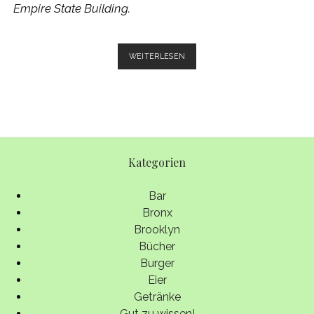
Empire State Building.
DÖNER
WEITERLESEN
WITH
A
VIEW
–
WIE
DER
DÖNER
Kategorien
NEW
YORK
EROBERT
Bar
Bronx
Brooklyn
Bücher
Burger
Eier
Getränke
Gut zu wissen!