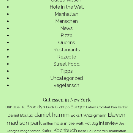
Hole in the Wall
Manhattan
Menschen
News
Pizza
Queens
Restaurants
Rezepte
Street Food
Tipps
Uncategorized
vegetarisch
Gut essen in New York
Burger
Brooklyn
Bar
Buch
Buchtipp
Cocktail
Blue Hill
Bâtard
Dan Barber
daniel humm
Eleven
Eckart Witzigmann
Daniel Boulud
madison park
Interview
hole in the wall
Hot Dog
grillen
Jean
Kochbuch
Kaffee
Käse
Le Bernardin
manhattan
Georges Vongerichten