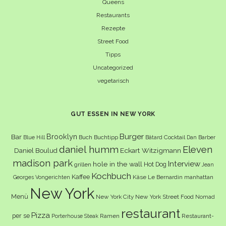
Queens
Restaurants
Rezepte
Street Food
Tipps
Uncategorized
vegetarisch
GUT ESSEN IN NEW YORK
Burger
Brooklyn
Bar
Buch
Buchtipp
Cocktail
Blue Hill
Bâtard
Dan Barber
daniel humm
Eleven
Eckart Witzigmann
Daniel Boulud
madison park
Interview
hole in the wall
Hot Dog
grillen
Jean
Kochbuch
Kaffee
Käse
Le Bernardin
manhattan
Georges Vongerichten
New York
Menü
New York City
New York Street Food
Nomad
restaurant
Pizza
per se
Ramen
Restaurant-
Porterhouse Steak