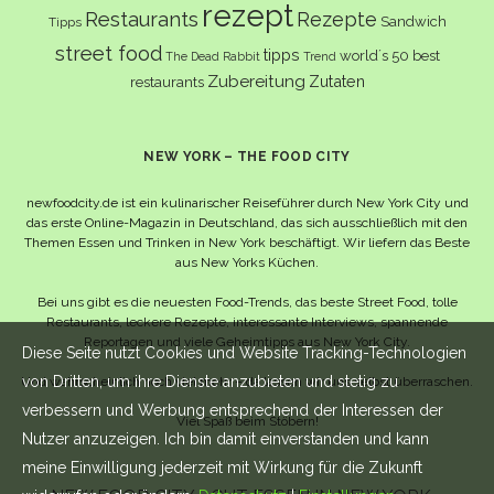
rezept
Restaurants
Rezepte
Sandwich
Tipps
street food
tipps
world´s 50 best
The Dead Rabbit
Trend
Zubereitung
Zutaten
restaurants
NEW YORK – THE FOOD CITY
newfoodcity.de ist ein kulinarischer Reiseführer durch New York City und
das erste Online-Magazin in Deutschland, das sich ausschließlich mit den
Themen Essen und Trinken in New York beschäftigt. Wir liefern das Beste
aus New Yorks Küchen.
Bei uns gibt es die neuesten Food-Trends, das beste Street Food, tolle
Restaurants, leckere Rezepte, interessante Interviews, spannende
Reportagen und viele Geheimtipps aus New York City.
Diese Seite nutzt Cookies und Website Tracking-Technologien
von Dritten, um ihre Dienste anzubieten und stetig zu
Und wahrscheinlich noch viel mehr – da lassen wir uns selbst überraschen.
verbessern und Werbung entsprechend der Interessen der
Viel Spaß beim Stöbern!
Nutzer anzuzeigen. Ich bin damit einverstanden und kann
meine Einwilligung jederzeit mit Wirkung für die Zukunft