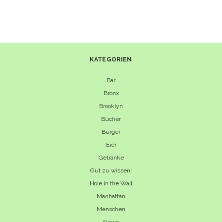
–
STREET
ART
TRIFFT
STREET
FOOD
KATEGORIEN
Bar
Bronx
Brooklyn
Bücher
Burger
Eier
Getränke
Gut zu wissen!
Hole in the Wall
Manhattan
Menschen