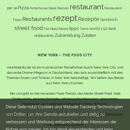
restaurant
Pizza
per se
Ramen
Restaurant-
Porterhouse Steak
rezept
Restaurants
Rezepte
Sandwich
Tipps
street food
tipps
world´s 50 best
The Dead Rabbit
Trend
Zubereitung
Zutaten
restaurants
NEW YORK – THE FOOD CITY
newfoodcity.de ist ein kulinarischer Reiseführer durch New York City und
das erste Online-Magazin in Deutschland, das sich ausschließlich mit den
Themen Essen und Trinken in New York beschäftigt. Wir liefern das Beste
aus New Yorks Küchen.
Bei uns gibt es die neuesten Food-Trends, das beste Street Food, tolle
Restaurants, leckere Rezepte, interessante Interviews, spannende
Reportagen und viele Geheimtipps aus New York City.
Diese Seite nutzt Cookies und Website Tracking-Technologien
von Dritten, um ihre Dienste anzubieten und stetig zu
Und wahrscheinlich noch viel mehr – da lassen wir uns selbst überraschen.
verbessern und Werbung entsprechend der Interessen der
Viel Spaß beim Stöbern!
Nutzer anzuzeigen. Ich bin damit einverstanden und kann