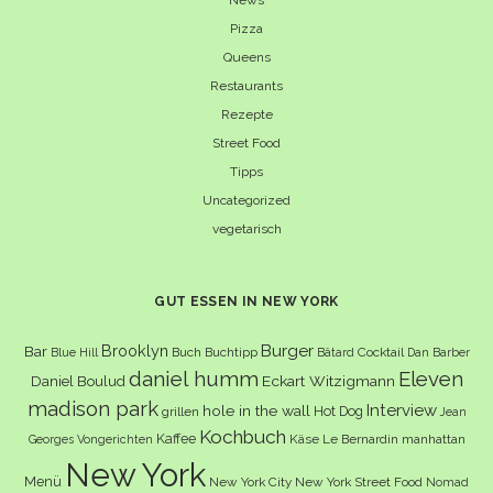
News
Pizza
Queens
Restaurants
Rezepte
Street Food
Tipps
Uncategorized
vegetarisch
GUT ESSEN IN NEW YORK
Burger
Brooklyn
Bar
Buch
Buchtipp
Cocktail
Blue Hill
Bâtard
Dan Barber
daniel humm
Eleven
Eckart Witzigmann
Daniel Boulud
madison park
Interview
hole in the wall
Hot Dog
grillen
Jean
Kochbuch
Kaffee
Käse
Le Bernardin
manhattan
Georges Vongerichten
New York
Menü
New York City
New York Street Food
Nomad