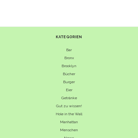
–
VIEL,
AUTHENTISCH-
MEXIKANISCH
UND
GÜNSTIG
KATEGORIEN
Bar
Bronx
Brooklyn
Bücher
Burger
Eier
Getränke
Gut zu wissen!
Hole in the Wall
Manhattan
Menschen