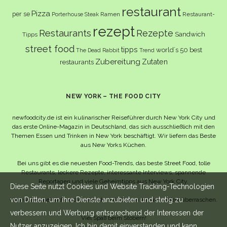
restaurant
Pizza
per se
Ramen
Restaurant-
Porterhouse Steak
rezept
Restaurants
Rezepte
Sandwich
Tipps
street food
tipps
world´s 50 best
The Dead Rabbit
Trend
Zubereitung
Zutaten
restaurants
NEW YORK – THE FOOD CITY
newfoodcity.de ist ein kulinarischer Reiseführer durch New York City und
das erste Online-Magazin in Deutschland, das sich ausschließlich mit den
Themen Essen und Trinken in New York beschäftigt. Wir liefern das Beste
aus New Yorks Küchen.
Bei uns gibt es die neuesten Food-Trends, das beste Street Food, tolle
Restaurants, leckere Rezepte, interessante Interviews, spannende
Reportagen und viele Geheimtipps aus New York City.
Diese Seite nutzt Cookies und Website Tracking-Technologien
von Dritten, um ihre Dienste anzubieten und stetig zu
Und wahrscheinlich noch viel mehr – da lassen wir uns selbst überraschen.
verbessern und Werbung entsprechend der Interessen der
Viel Spaß beim Stöbern!
Nutzer anzuzeigen. Ich bin damit einverstanden und kann