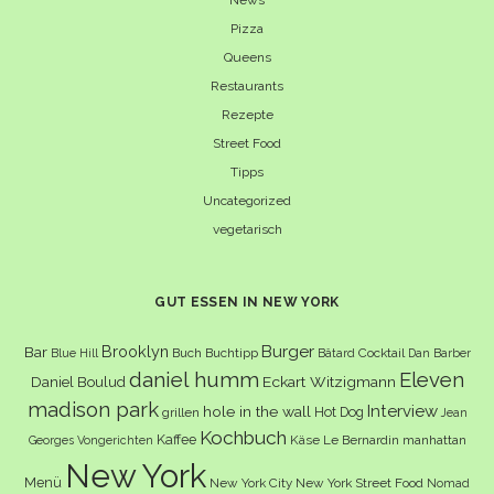
News
Pizza
Queens
Restaurants
Rezepte
Street Food
Tipps
Uncategorized
vegetarisch
GUT ESSEN IN NEW YORK
Burger
Brooklyn
Bar
Buch
Buchtipp
Cocktail
Blue Hill
Bâtard
Dan Barber
daniel humm
Eleven
Eckart Witzigmann
Daniel Boulud
madison park
Interview
hole in the wall
Hot Dog
grillen
Jean
Kochbuch
Kaffee
Käse
Le Bernardin
manhattan
Georges Vongerichten
New York
Menü
New York City
New York Street Food
Nomad