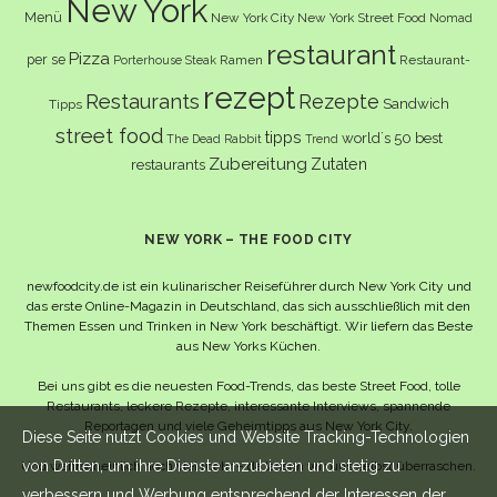
New York
Menü
New York City
New York Street Food
Nomad
restaurant
Pizza
per se
Ramen
Restaurant-
Porterhouse Steak
rezept
Restaurants
Rezepte
Sandwich
Tipps
street food
tipps
world´s 50 best
The Dead Rabbit
Trend
Zubereitung
Zutaten
restaurants
NEW YORK – THE FOOD CITY
newfoodcity.de ist ein kulinarischer Reiseführer durch New York City und
das erste Online-Magazin in Deutschland, das sich ausschließlich mit den
Themen Essen und Trinken in New York beschäftigt. Wir liefern das Beste
aus New Yorks Küchen.
Bei uns gibt es die neuesten Food-Trends, das beste Street Food, tolle
Restaurants, leckere Rezepte, interessante Interviews, spannende
Reportagen und viele Geheimtipps aus New York City.
Diese Seite nutzt Cookies und Website Tracking-Technologien
von Dritten, um ihre Dienste anzubieten und stetig zu
Und wahrscheinlich noch viel mehr – da lassen wir uns selbst überraschen.
verbessern und Werbung entsprechend der Interessen der