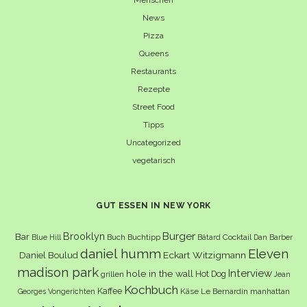
News
Pizza
Queens
Restaurants
Rezepte
Street Food
Tipps
Uncategorized
vegetarisch
GUT ESSEN IN NEW YORK
Burger
Brooklyn
Bar
Buch
Buchtipp
Cocktail
Blue Hill
Bâtard
Dan Barber
daniel humm
Eleven
Eckart Witzigmann
Daniel Boulud
madison park
Interview
hole in the wall
Hot Dog
grillen
Jean
Kochbuch
Kaffee
Käse
Le Bernardin
manhattan
Georges Vongerichten