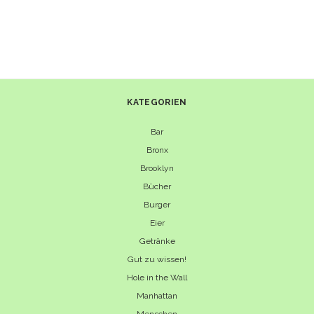
IN
NEW
YORK
CITY
–
ESSEN
OHNE
ENDE
KATEGORIEN
Bar
Bronx
Brooklyn
Bücher
Burger
Eier
Getränke
Gut zu wissen!
Hole in the Wall
Manhattan
Menschen