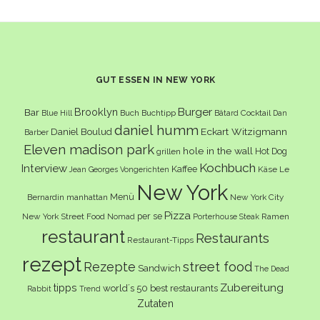
GUT ESSEN IN NEW YORK
Burger
Brooklyn
Bar
Buch
Buchtipp
Cocktail
Blue Hill
Bâtard
Dan
daniel humm
Eckart Witzigmann
Daniel Boulud
Barber
Eleven madison park
hole in the wall
Hot Dog
grillen
Kochbuch
Interview
Kaffee
Käse
Le
Jean Georges Vongerichten
New York
Menü
Bernardin
manhattan
New York City
Pizza
per se
New York Street Food
Ramen
Nomad
Porterhouse Steak
restaurant
Restaurants
Restaurant-Tipps
rezept
Rezepte
street food
Sandwich
The Dead
Zubereitung
tipps
world´s 50 best restaurants
Rabbit
Trend
Zutaten