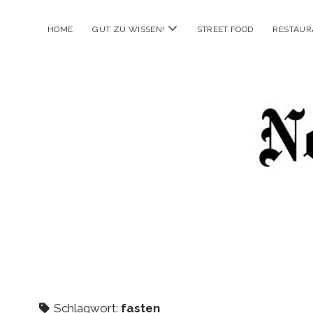
Menü
HOME
GUT ZU WISSEN!
STREET FOOD
RESTAUR
öffnen
New
Food
City
Schlagwort:
fasten