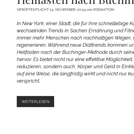
VERÖFFENTLICHT 14. NOVEMBER 2024
von
REDAKTION
In New York, einer Stadt, die für ihre schnelllebige 
wechselnden Trends in Sachen Ernährung und Fitne
immer mehr Menschen nach nachhaltigen Wegen, u
regenerieren. Während neue Diättrends kommen und
Heilfasten nach der Buchinger-Methode durch sein
hervor. Es bietet nicht nur eine effektive Möglichkei
reduzieren, sondern auch, Körper und Geist in Eink
auf eine Weise, die langfristig wirkt und nicht nur ku
verspricht.
DETOX
WEITERLESEN
AUF
NEW
YORKER
ART:
HEILFASTEN