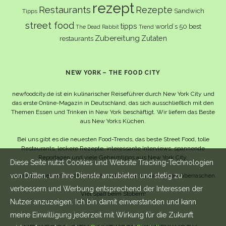
rezept
Restaurants
Rezepte
Sandwich
Tipps
street food
tipps
world´s 50 best
The Dead Rabbit
Trend
Zubereitung
Zutaten
restaurants
NEW YORK – THE FOOD CITY
newfoodcity.de ist ein kulinarischer Reiseführer durch New York City und
das erste Online-Magazin in Deutschland, das sich ausschließlich mit den
Themen Essen und Trinken in New York beschäftigt. Wir liefern das Beste
aus New Yorks Küchen.
Bei uns gibt es die neuesten Food-Trends, das beste Street Food, tolle
Restaurants, leckere Rezepte, interessante Interviews, spannende
Reportagen und viele Geheimtipps aus New York City.
Diese Seite nutzt Cookies und Website Tracking-Technologien
von Dritten, um ihre Dienste anzubieten und stetig zu
Und wahrscheinlich noch viel mehr – da lassen wir uns selbst überraschen.
verbessern und Werbung entsprechend der Interessen der
Viel Spaß beim Stöbern!
Nutzer anzuzeigen. Ich bin damit einverstanden und kann
meine Einwilligung jederzeit mit Wirkung für die Zukunft