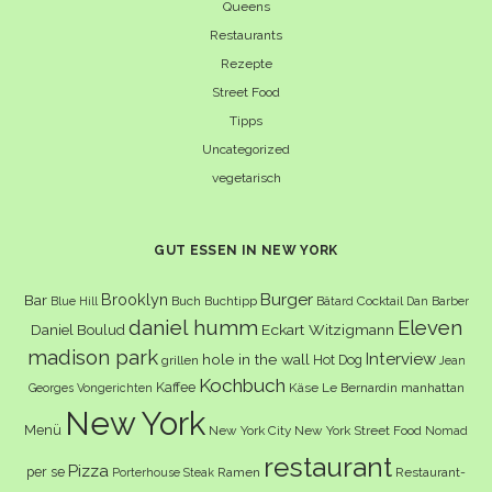
Queens
Restaurants
Rezepte
Street Food
Tipps
Uncategorized
vegetarisch
GUT ESSEN IN NEW YORK
Burger
Brooklyn
Bar
Buch
Buchtipp
Cocktail
Blue Hill
Bâtard
Dan Barber
daniel humm
Eleven
Eckart Witzigmann
Daniel Boulud
madison park
Interview
hole in the wall
Hot Dog
grillen
Jean
Kochbuch
Kaffee
Käse
Le Bernardin
manhattan
Georges Vongerichten
New York
Menü
New York City
New York Street Food
Nomad
restaurant
Pizza
per se
Ramen
Restaurant-
Porterhouse Steak