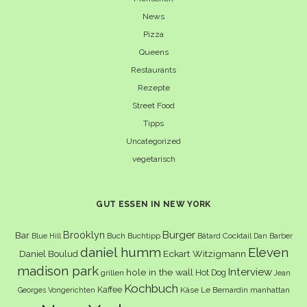
News
Pizza
Queens
Restaurants
Rezepte
Street Food
Tipps
Uncategorized
vegetarisch
GUT ESSEN IN NEW YORK
Burger
Brooklyn
Bar
Buch
Buchtipp
Cocktail
Blue Hill
Bâtard
Dan Barber
daniel humm
Eleven
Eckart Witzigmann
Daniel Boulud
madison park
Interview
hole in the wall
Hot Dog
grillen
Jean
Kochbuch
Kaffee
Käse
Le Bernardin
manhattan
Georges Vongerichten