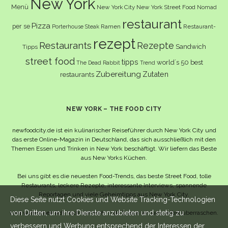
New York
Menü
New York City
New York Street Food
Nomad
restaurant
Pizza
per se
Ramen
Restaurant-
Porterhouse Steak
rezept
Restaurants
Rezepte
Sandwich
Tipps
street food
tipps
world´s 50 best
The Dead Rabbit
Trend
Zubereitung
Zutaten
restaurants
NEW YORK – THE FOOD CITY
newfoodcity.de ist ein kulinarischer Reiseführer durch New York City und
das erste Online-Magazin in Deutschland, das sich ausschließlich mit den
Themen Essen und Trinken in New York beschäftigt. Wir liefern das Beste
aus New Yorks Küchen.
Bei uns gibt es die neuesten Food-Trends, das beste Street Food, tolle
Restaurants, leckere Rezepte, interessante Interviews, spannende
Reportagen und viele Geheimtipps aus New York City.
Diese Seite nutzt Cookies und Website Tracking-Technologien
von Dritten, um ihre Dienste anzubieten und stetig zu
Und wahrscheinlich noch viel mehr – da lassen wir uns selbst überraschen.
verbessern und Werbung entsprechend der Interessen der