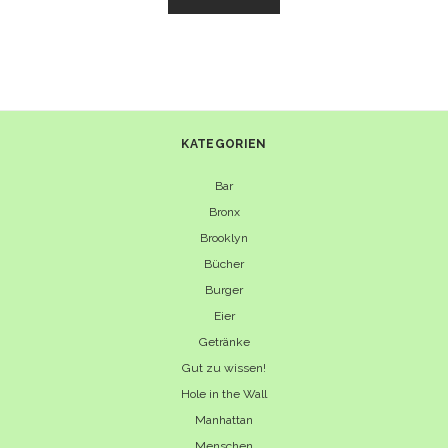
CRONUT
–
KRONE
DES
GEBÄCKS
KATEGORIEN
Bar
Bronx
Brooklyn
Bücher
Burger
Eier
Getränke
Gut zu wissen!
Hole in the Wall
Manhattan
Menschen