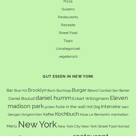
Pizza
Queens
Restaurants
Rezepte
Street Food
Tipps
Uncategorized
vegetarisch
GUT ESSEN IN NEW YORK
Burger
Brooklyn
Bar
Buch
Buchtipp
Cocktail
Blue Hill
Bâtard
Dan Barber
daniel humm
Eleven
Eckart Witzigmann
Daniel Boulud
madison park
Interview
hole in the wall
Hot Dog
grillen
Jean
Kochbuch
Kaffee
Käse
Le Bernardin
manhattan
Georges Vongerichten
New York
Menü
New York City
New York Street Food
Nomad