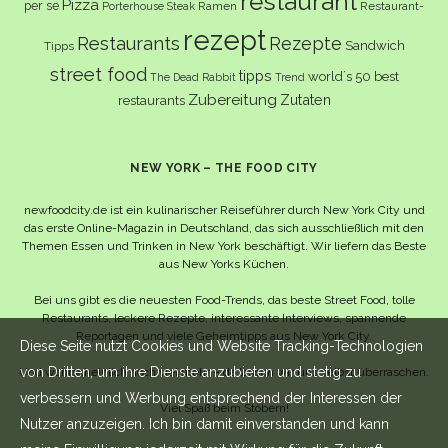
restaurant
Pizza
per se
Ramen
Restaurant-
Porterhouse Steak
rezept
Restaurants
Rezepte
Sandwich
Tipps
street food
tipps
world´s 50 best
The Dead Rabbit
Trend
Zubereitung
Zutaten
restaurants
NEW YORK – THE FOOD CITY
newfoodcity.de ist ein kulinarischer Reiseführer durch New York City und
das erste Online-Magazin in Deutschland, das sich ausschließlich mit den
Themen Essen und Trinken in New York beschäftigt. Wir liefern das Beste
aus New Yorks Küchen.
Bei uns gibt es die neuesten Food-Trends, das beste Street Food, tolle
Restaurants, leckere Rezepte, interessante Interviews, spannende
Reportagen und viele Geheimtipps aus New York City.
Diese Seite nutzt Cookies und Website Tracking-Technologien
von Dritten, um ihre Dienste anzubieten und stetig zu
Und wahrscheinlich noch viel mehr – da lassen wir uns selbst überraschen.
verbessern und Werbung entsprechend der Interessen der
Viel Spaß beim Stöbern!
Nutzer anzuzeigen. Ich bin damit einverstanden und kann