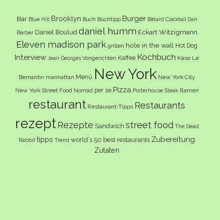
Burger
Brooklyn
Bar
Buch
Buchtipp
Cocktail
Blue Hill
Bâtard
Dan
daniel humm
Eckart Witzigmann
Daniel Boulud
Barber
Eleven madison park
hole in the wall
Hot Dog
grillen
Kochbuch
Interview
Kaffee
Käse
Le
Jean Georges Vongerichten
New York
Menü
Bernardin
manhattan
New York City
Pizza
per se
New York Street Food
Ramen
Nomad
Porterhouse Steak
restaurant
Restaurants
Restaurant-Tipps
rezept
Rezepte
street food
Sandwich
The Dead
Zubereitung
tipps
world´s 50 best restaurants
Rabbit
Trend
Zutaten