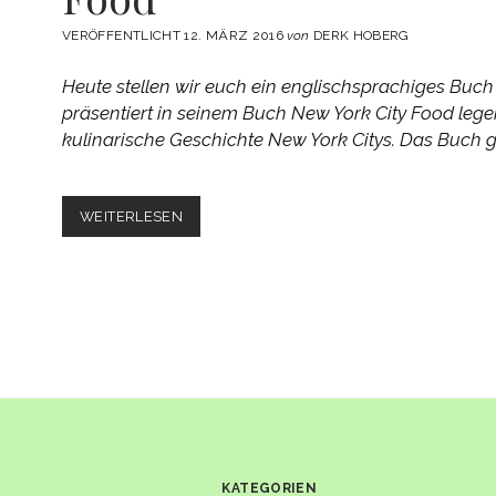
VERÖFFENTLICHT 12. MÄRZ 2016
von
DERK HOBERG
Heute stellen wir euch ein englischsprachiges Buch
präsentiert in seinem Buch New York City Food leg
kulinarische Geschichte New York Citys. Das Buch gil
BUCHVORSTELLUNG:
WEITERLESEN
NEW
YORK
CITY
FOOD
KATEGORIEN