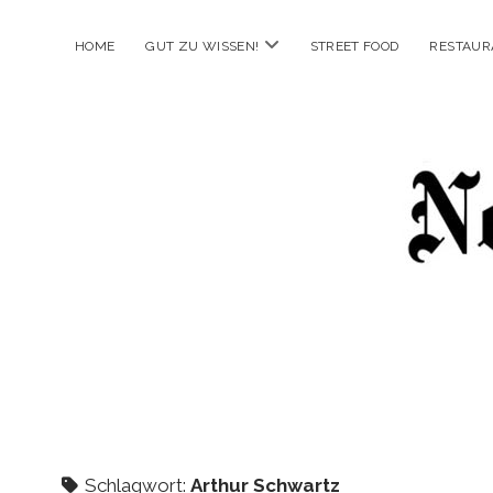
Menü
HOME
GUT ZU WISSEN!
STREET FOOD
RESTAUR
öffnen
New
Food
City
Schlagwort:
Arthur Schwartz