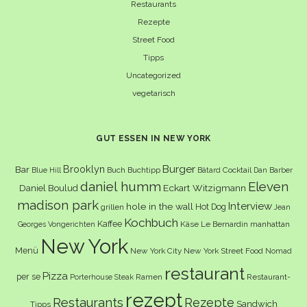
Restaurants
Rezepte
Street Food
Tipps
Uncategorized
vegetarisch
GUT ESSEN IN NEW YORK
Burger
Brooklyn
Bar
Buch
Buchtipp
Cocktail
Blue Hill
Bâtard
Dan Barber
daniel humm
Eleven
Eckart Witzigmann
Daniel Boulud
madison park
Interview
hole in the wall
Hot Dog
grillen
Jean
Kochbuch
Kaffee
Käse
Le Bernardin
manhattan
Georges Vongerichten
New York
Menü
New York City
New York Street Food
Nomad
restaurant
Pizza
per se
Ramen
Restaurant-
Porterhouse Steak
rezept
Restaurants
Rezepte
Sandwich
Tipps