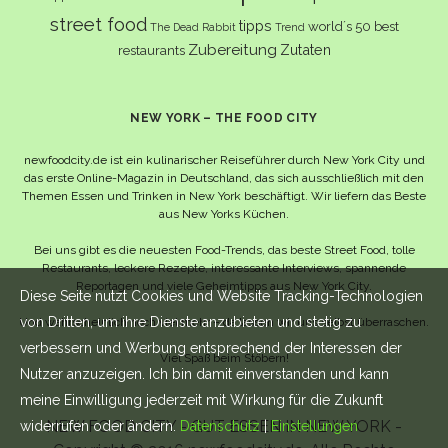
street food
tipps
world´s 50 best
The Dead Rabbit
Trend
Zubereitung
Zutaten
restaurants
NEW YORK – THE FOOD CITY
newfoodcity.de ist ein kulinarischer Reiseführer durch New York City und
das erste Online-Magazin in Deutschland, das sich ausschließlich mit den
Themen Essen und Trinken in New York beschäftigt. Wir liefern das Beste
aus New Yorks Küchen.
Bei uns gibt es die neuesten Food-Trends, das beste Street Food, tolle
Restaurants, leckere Rezepte, interessante Interviews, spannende
Reportagen und viele Geheimtipps aus New York City.
Diese Seite nutzt Cookies und Website Tracking-Technologien
von Dritten, um ihre Dienste anzubieten und stetig zu
Und wahrscheinlich noch viel mehr – da lassen wir uns selbst überraschen.
verbessern und Werbung entsprechend der Interessen der
Viel Spaß beim Stöbern!
Nutzer anzuzeigen. Ich bin damit einverstanden und kann
meine Einwilligung jederzeit mit Wirkung für die Zukunft
NEW FOOD CITY - GUT ESSEN IN NEW YORK -
widerrufen oder ändern.
Datenschutz
|
Einstellungen