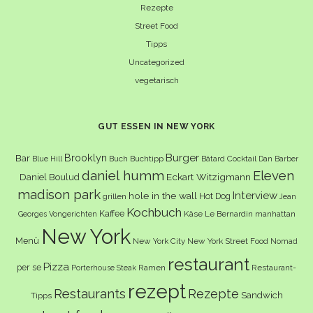
Rezepte
Street Food
Tipps
Uncategorized
vegetarisch
GUT ESSEN IN NEW YORK
Burger
Brooklyn
Bar
Buch
Buchtipp
Cocktail
Blue Hill
Bâtard
Dan Barber
daniel humm
Eleven
Eckart Witzigmann
Daniel Boulud
madison park
Interview
hole in the wall
Hot Dog
grillen
Jean
Kochbuch
Kaffee
Käse
Le Bernardin
manhattan
Georges Vongerichten
New York
Menü
New York City
New York Street Food
Nomad
restaurant
Pizza
per se
Ramen
Restaurant-
Porterhouse Steak
rezept
Restaurants
Rezepte
Sandwich
Tipps