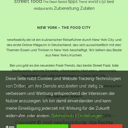
street food
tipps
world´s 50 best
The Dead Rabbit
Trend
Zubereitung
Zutaten
restaurants
NEW YORK – THE FOOD CITY
newfoodcity.de ist ein kulinarischer Reiseführer durch New York City und
das erste Online-Magazin in Deutschland, das sich ausschließlich mit den
Themen Essen und Trinken in New York beschäftigt. Wir liefern das Beste
aus New Yorks Küchen.
Bei uns gibt es die neuesten Food-Trends, das beste Street Food, tolle
Restaurants, leckere Rezepte, interessante Interviews, spannende
Reportagen und viele Geheimtipps aus New York City.
Diese Seite nutzt Cookies und Website Tracking-Technologien
von Dritten, um ihre Dienste anzubieten und stetig zu
Und wahrscheinlich noch viel mehr – da lassen wir uns selbst überraschen.
verbessern und Werbung entsprechend der Interessen der
Viel Spaß beim Stöbern!
Nutzer anzuzeigen. Ich bin damit einverstanden und kann
meine Einwilligung jederzeit mit Wirkung für die Zukunft
NEW FOOD CITY - GUT ESSEN IN NEW YORK -
widerrufen oder ändern.
Datenschutz
|
Einstellungen
Copyright © 2016 newfoodcity.de. Alle Rechte