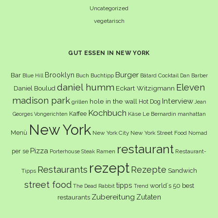
Uncategorized
vegetarisch
GUT ESSEN IN NEW YORK
Burger
Brooklyn
Bar
Buch
Buchtipp
Cocktail
Blue Hill
Bâtard
Dan Barber
daniel humm
Eleven
Eckart Witzigmann
Daniel Boulud
madison park
Interview
hole in the wall
Hot Dog
grillen
Jean
Kochbuch
Kaffee
Käse
Le Bernardin
manhattan
Georges Vongerichten
New York
Menü
New York City
New York Street Food
Nomad
restaurant
Pizza
per se
Ramen
Restaurant-
Porterhouse Steak
rezept
Restaurants
Rezepte
Sandwich
Tipps
street food
tipps
world´s 50 best
The Dead Rabbit
Trend
Zubereitung
Zutaten
restaurants