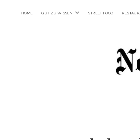
Menü
HOME
GUT ZU WISSEN!
STREET FOOD
RESTAUR
öffnen
New
Food
City