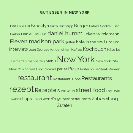
GUT ESSEN IN NEW YORK
Burger
Brooklyn
Bar
Buch
Buchtipp
Cocktail
Blue Hill
Bâtard
Dan
daniel humm
Eckart Witzigmann
Daniel Boulud
Barber
Eleven madison park
hole in the wall
Hot Dog
grillen
Kochbuch
Interview
Kaffee
Käse
Le
Jean Georges Vongerichten
New York
Menü
Bernardin
manhattan
New York City
Pizza
per se
New York Street Food
Ramen
Nomad
Porterhouse Steak
restaurant
Restaurants
Restaurant-Tipps
rezept
Rezepte
street food
Sandwich
The Dead
Zubereitung
tipps
world´s 50 best restaurants
Rabbit
Trend
Zutaten