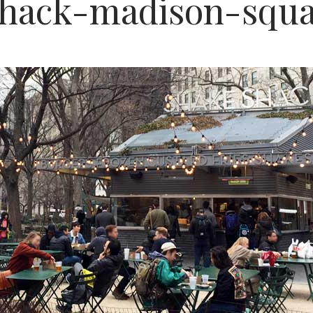
shack-madison-squa