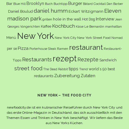
Burger
Brooklyn
Bar
Buch
Buchtipp
Cocktail
Blue Hill
Bâtard
Dan Barber
daniel humm
Eleven
Eckart Witzigmann
Daniel Boulud
madison park
Interview
hole in the wall
Hot Dog
grillen
Jean
Kochbuch
Kaffee
Käse
Le Bernardin
manhattan
Georges Vongerichten
New York
Menü
New York City
New York Street Food
Nomad
restaurant
Pizza
per se
Ramen
Restaurant-
Porterhouse Steak
rezept
Restaurants
Rezepte
Sandwich
Tipps
street food
tipps
world´s 50 best
The Dead Rabbit
Trend
Zubereitung
Zutaten
restaurants
NEW YORK – THE FOOD CITY
newfoodcity.de ist ein kulinarischer Reiseführer durch New York City und
das erste Online-Magazin in Deutschland, das sich ausschließlich mit den
Themen Essen und Trinken in New York beschäftigt. Wir liefern das Beste
aus New Yorks Küchen.