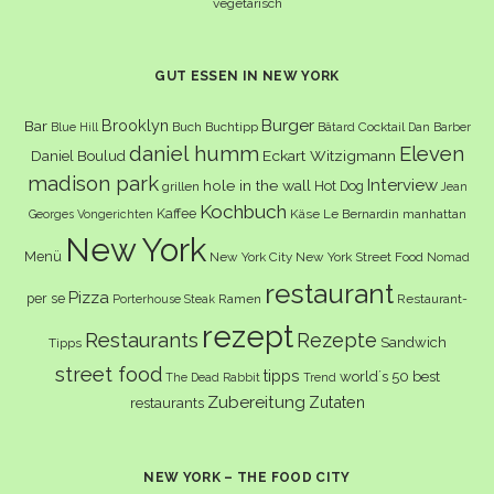
vegetarisch
GUT ESSEN IN NEW YORK
Burger
Brooklyn
Bar
Buch
Buchtipp
Cocktail
Blue Hill
Bâtard
Dan Barber
daniel humm
Eleven
Eckart Witzigmann
Daniel Boulud
madison park
Interview
hole in the wall
Hot Dog
grillen
Jean
Kochbuch
Kaffee
Käse
Le Bernardin
manhattan
Georges Vongerichten
New York
Menü
New York City
New York Street Food
Nomad
restaurant
Pizza
per se
Ramen
Restaurant-
Porterhouse Steak
rezept
Restaurants
Rezepte
Sandwich
Tipps
street food
tipps
world´s 50 best
The Dead Rabbit
Trend
Zubereitung
Zutaten
restaurants
NEW YORK – THE FOOD CITY