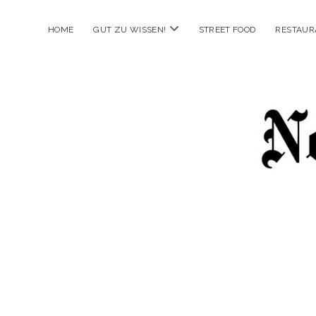
Menü
HOME
GUT ZU WISSEN!
STREET FOOD
RESTAUR
öffnen
New
Food
City