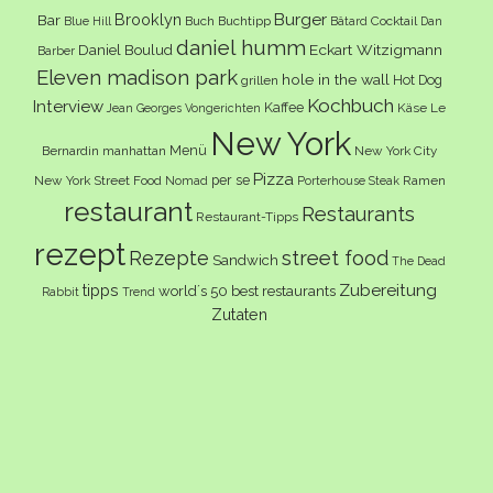
Burger
Brooklyn
Bar
Buch
Buchtipp
Cocktail
Blue Hill
Bâtard
Dan
daniel humm
Eckart Witzigmann
Daniel Boulud
Barber
Eleven madison park
hole in the wall
Hot Dog
grillen
Kochbuch
Interview
Kaffee
Käse
Le
Jean Georges Vongerichten
New York
Menü
Bernardin
manhattan
New York City
Pizza
per se
New York Street Food
Ramen
Nomad
Porterhouse Steak
restaurant
Restaurants
Restaurant-Tipps
rezept
Rezepte
street food
Sandwich
The Dead
Zubereitung
tipps
world´s 50 best restaurants
Rabbit
Trend
Zutaten