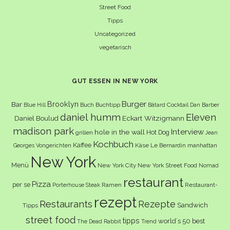
Street Food
Tipps
Uncategorized
vegetarisch
GUT ESSEN IN NEW YORK
Burger
Brooklyn
Bar
Buch
Buchtipp
Cocktail
Blue Hill
Bâtard
Dan Barber
daniel humm
Eleven
Eckart Witzigmann
Daniel Boulud
madison park
Interview
hole in the wall
Hot Dog
grillen
Jean
Kochbuch
Kaffee
Käse
Le Bernardin
manhattan
Georges Vongerichten
New York
Menü
New York City
New York Street Food
Nomad
restaurant
Pizza
per se
Ramen
Restaurant-
Porterhouse Steak
rezept
Restaurants
Rezepte
Sandwich
Tipps
street food
tipps
world´s 50 best
The Dead Rabbit
Trend