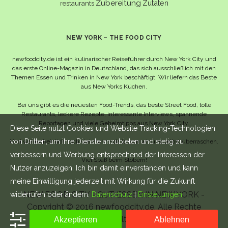
Zubereitung
Zutaten
restaurants
NEW YORK – THE FOOD CITY
newfoodcity.de ist ein kulinarischer Reiseführer durch New York City und
das erste Online-Magazin in Deutschland, das sich ausschließlich mit den
Themen Essen und Trinken in New York beschäftigt. Wir liefern das Beste
aus New Yorks Küchen.
Bei uns gibt es die neuesten Food-Trends, das beste Street Food, tolle
Restaurants, leckere Rezepte, interessante Interviews, spannende
Reportagen und viele Geheimtipps aus New York City.
Diese Seite nutzt Cookies und Website Tracking-Technologien
von Dritten, um ihre Dienste anzubieten und stetig zu
Und wahrscheinlich noch viel mehr – da lassen wir uns selbst überraschen.
verbessern und Werbung entsprechend der Interessen der
Viel Spaß beim Stöbern!
Nutzer anzuzeigen. Ich bin damit einverstanden und kann
meine Einwilligung jederzeit mit Wirkung für die Zukunft
NEW FOOD CITY - GUT ESSEN IN NEW YORK -
widerrufen oder ändern.
Datenschutz
|
Einstellungen
Copyright © 2016 newfoodcity.de. Alle Rechte
vorbehalten.
Akzeptieren
Ablehnen