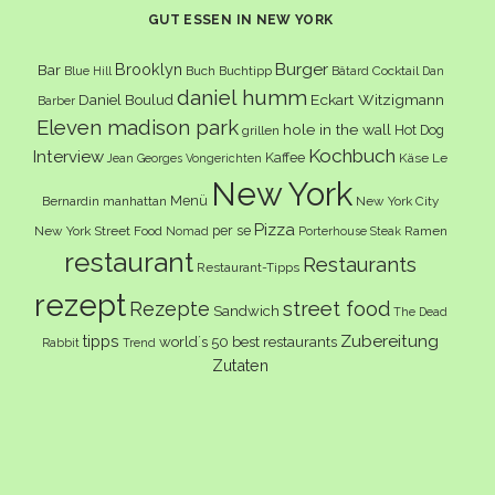
GUT ESSEN IN NEW YORK
Burger
Brooklyn
Bar
Buch
Buchtipp
Cocktail
Blue Hill
Bâtard
Dan
daniel humm
Eckart Witzigmann
Daniel Boulud
Barber
Eleven madison park
hole in the wall
Hot Dog
grillen
Kochbuch
Interview
Kaffee
Käse
Le
Jean Georges Vongerichten
New York
Menü
Bernardin
manhattan
New York City
Pizza
per se
New York Street Food
Ramen
Nomad
Porterhouse Steak
restaurant
Restaurants
Restaurant-Tipps
rezept
Rezepte
street food
Sandwich
The Dead
Zubereitung
tipps
world´s 50 best restaurants
Rabbit
Trend
Zutaten