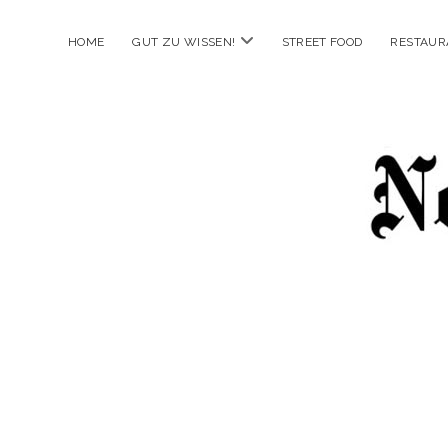
Menü
HOME
GUT ZU WISSEN!
STREET FOOD
RESTAUR
öffnen
New
Food
City