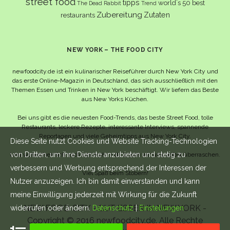
street food
tipps
world´s 50 best
The Dead Rabbit
Trend
Zubereitung
Zutaten
restaurants
NEW YORK – THE FOOD CITY
newfoodcity.de ist ein kulinarischer Reiseführer durch New York City und
das erste Online-Magazin in Deutschland, das sich ausschließlich mit den
Themen Essen und Trinken in New York beschäftigt. Wir liefern das Beste
aus New Yorks Küchen.
Bei uns gibt es die neuesten Food-Trends, das beste Street Food, tolle
Restaurants, leckere Rezepte, interessante Interviews, spannende
Reportagen und viele Geheimtipps aus New York City.
Diese Seite nutzt Cookies und Website Tracking-Technologien
von Dritten, um ihre Dienste anzubieten und stetig zu
Und wahrscheinlich noch viel mehr – da lassen wir uns selbst überraschen.
verbessern und Werbung entsprechend der Interessen der
Viel Spaß beim Stöbern!
Nutzer anzuzeigen. Ich bin damit einverstanden und kann
meine Einwilligung jederzeit mit Wirkung für die Zukunft
NEW FOOD CITY - GUT ESSEN IN NEW YORK -
widerrufen oder ändern.
Datenschutz
|
Einstellungen
Copyright © 2016 newfoodcity.de. Alle Rechte