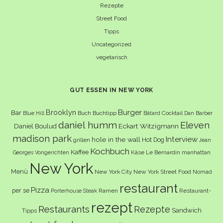
Rezepte
Street Food
Tipps
Uncategorized
vegetarisch
GUT ESSEN IN NEW YORK
Burger
Brooklyn
Bar
Buch
Buchtipp
Cocktail
Blue Hill
Bâtard
Dan Barber
daniel humm
Eleven
Eckart Witzigmann
Daniel Boulud
madison park
Interview
hole in the wall
Hot Dog
grillen
Jean
Kochbuch
Kaffee
Käse
Le Bernardin
manhattan
Georges Vongerichten
New York
Menü
New York City
New York Street Food
Nomad
restaurant
Pizza
per se
Ramen
Restaurant-
Porterhouse Steak
rezept
Restaurants
Rezepte
Sandwich
Tipps