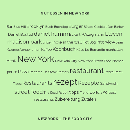
GUT ESSEN IN NEW YORK
Burger
Brooklyn
Bar
Buch
Buchtipp
Cocktail
Blue Hill
Bâtard
Dan Barber
daniel humm
Eleven
Eckart Witzigmann
Daniel Boulud
madison park
Interview
hole in the wall
Hot Dog
grillen
Jean
Kochbuch
Kaffee
Käse
Le Bernardin
manhattan
Georges Vongerichten
New York
Menü
New York City
New York Street Food
Nomad
restaurant
Pizza
per se
Ramen
Restaurant-
Porterhouse Steak
rezept
Restaurants
Rezepte
Sandwich
Tipps
street food
tipps
world´s 50 best
The Dead Rabbit
Trend
Zubereitung
Zutaten
restaurants
NEW YORK – THE FOOD CITY