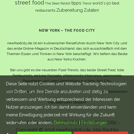
street food
tipps
world´s 50 best
The Dead Rabbit
Trend
Zubereitung
Zutaten
restaurants
NEW YORK – THE FOOD CITY
newfoodcity.de ist ein kulinarischer Reiseführer durch New York City und
das erste Online-Magazin in Deutschland, das sich ausschließlich mit den
Themen Essen und Trinken in New York beschäftigt. Wir liefern das Beste
aus New Yorks Küchen.
Bei uns gibt es die neuesten Food-Trends, das beste Street Food, tolle
Restaurants, leckere Rezepte, interessante Interviews, spannende
Reportagen und viele Geheimtipps aus New York City.
Diese Seite nutzt Cookies und Website Tracking-Technologien
von Dritten, um ihre Dienste anzubieten und stetig zu
Und wahrscheinlich noch viel mehr – da lassen wir uns selbst überraschen.
verbessern und Werbung entsprechend der Interessen der
Viel Spaß beim Stöbern!
Nutzer anzuzeigen. Ich bin damit einverstanden und kann
meine Einwilligung jederzeit mit Wirkung für die Zukunft
NEW FOOD CITY - GUT ESSEN IN NEW YORK -
widerrufen oder ändern.
Datenschutz
|
Einstellungen
Copyright © 2016 newfoodcity.de. Alle Rechte