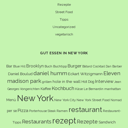
Rezepte
Street Food
Tipps
Uncategorized
vegetarisch
GUT ESSEN IN NEW YORK
Burger
Brooklyn
Bar
Buch
Buchtipp
Cocktail
Blue Hill
Bâtard
Dan Barber
daniel humm
Eleven
Eckart Witzigmann
Daniel Boulud
madison park
Interview
hole in the wall
Hot Dog
grillen
Jean
Kochbuch
Kaffee
Käse
Le Bernardin
manhattan
Georges Vongerichten
New York
Menü
New York City
New York Street Food
Nomad
restaurant
Pizza
per se
Ramen
Restaurant-
Porterhouse Steak
rezept
Restaurants
Rezepte
Sandwich
Tipps