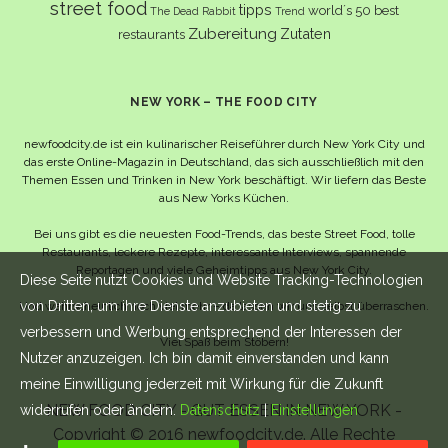
street food
tipps
world´s 50 best
The Dead Rabbit
Trend
Zubereitung
Zutaten
restaurants
NEW YORK – THE FOOD CITY
newfoodcity.de ist ein kulinarischer Reiseführer durch New York City und
das erste Online-Magazin in Deutschland, das sich ausschließlich mit den
Themen Essen und Trinken in New York beschäftigt. Wir liefern das Beste
aus New Yorks Küchen.
Bei uns gibt es die neuesten Food-Trends, das beste Street Food, tolle
Restaurants, leckere Rezepte, interessante Interviews, spannende
Reportagen und viele Geheimtipps aus New York City.
Diese Seite nutzt Cookies und Website Tracking-Technologien
von Dritten, um ihre Dienste anzubieten und stetig zu
Und wahrscheinlich noch viel mehr – da lassen wir uns selbst überraschen.
verbessern und Werbung entsprechend der Interessen der
Viel Spaß beim Stöbern!
Nutzer anzuzeigen. Ich bin damit einverstanden und kann
meine Einwilligung jederzeit mit Wirkung für die Zukunft
NEW FOOD CITY - GUT ESSEN IN NEW YORK -
widerrufen oder ändern.
Datenschutz
|
Einstellungen
Copyright © 2016 newfoodcity.de. Alle Rechte