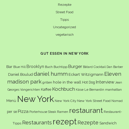
Rezepte
Street Food
Tipps
Uncategorized
vegetarisch
GUT ESSEN IN NEW YORK
Burger
Brooklyn
Bar
Buch
Buchtipp
Cocktail
Blue Hill
Bâtard
Dan Barber
daniel humm
Eleven
Eckart Witzigmann
Daniel Boulud
madison park
Interview
hole in the wall
Hot Dog
grillen
Jean
Kochbuch
Kaffee
Käse
Le Bernardin
manhattan
Georges Vongerichten
New York
Menü
New York City
New York Street Food
Nomad
restaurant
Pizza
per se
Ramen
Restaurant-
Porterhouse Steak
rezept
Restaurants
Rezepte
Sandwich
Tipps