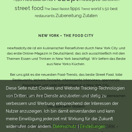
street food
tipps
world´s 50 best
The Dead Rabbit
Trend
Zubereitung
Zutaten
restaurants
NEW YORK – THE FOOD CITY
newfoodcity.de ist ein kulinarischer Reiseführer durch New York City und
das erste Online-Magazin in Deutschland, das sich ausschließlich mit den
Themen Essen und Trinken in New York beschäftigt. Wir liefern das Beste
aus New Yorks Küchen.
Bei uns gibt es die neuesten Food-Trends, das beste Street Food, tolle
Restaurants, leckere Rezepte, interessante Interviews, spannende
Reportagen und viele Geheimtipps aus New York City.
Diese Seite nutzt Cookies und Website Tracking-Technologien
von Dritten, um ihre Dienste anzubieten und stetig zu
Und wahrscheinlich noch viel mehr – da lassen wir uns selbst überraschen.
verbessern und Werbung entsprechend der Interessen der
Viel Spaß beim Stöbern!
Nutzer anzuzeigen. Ich bin damit einverstanden und kann
meine Einwilligung jederzeit mit Wirkung für die Zukunft
NEW FOOD CITY - GUT ESSEN IN NEW YORK -
widerrufen oder ändern.
Datenschutz
|
Einstellungen