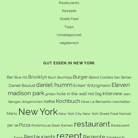
Restaurants
Rezepte
Street Food
Tipps
Uncategorized
vegetarisch
GUT ESSEN IN NEW YORK
Burger
Brooklyn
Bar
Buch
Buchtipp
Cocktail
Blue Hill
Bâtard
Dan Barber
daniel humm
Eleven
Eckart Witzigmann
Daniel Boulud
madison park
Interview
hole in the wall
Hot Dog
grillen
Jean
Kochbuch
Kaffee
Käse
Le Bernardin
manhattan
Georges Vongerichten
New York
Menü
New York City
New York Street Food
Nomad
restaurant
Pizza
per se
Ramen
Restaurant-
Porterhouse Steak
rezept
Restaurants
Rezepte
Sandwich
Tipps