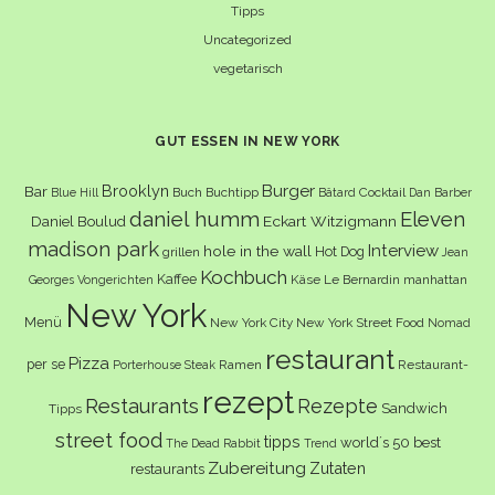
Tipps
Uncategorized
vegetarisch
GUT ESSEN IN NEW YORK
Burger
Brooklyn
Bar
Buch
Buchtipp
Cocktail
Blue Hill
Bâtard
Dan Barber
daniel humm
Eleven
Eckart Witzigmann
Daniel Boulud
madison park
Interview
hole in the wall
Hot Dog
grillen
Jean
Kochbuch
Kaffee
Käse
Le Bernardin
manhattan
Georges Vongerichten
New York
Menü
New York City
New York Street Food
Nomad
restaurant
Pizza
per se
Ramen
Restaurant-
Porterhouse Steak
rezept
Restaurants
Rezepte
Sandwich
Tipps
street food
tipps
world´s 50 best
The Dead Rabbit
Trend
Zubereitung
Zutaten
restaurants