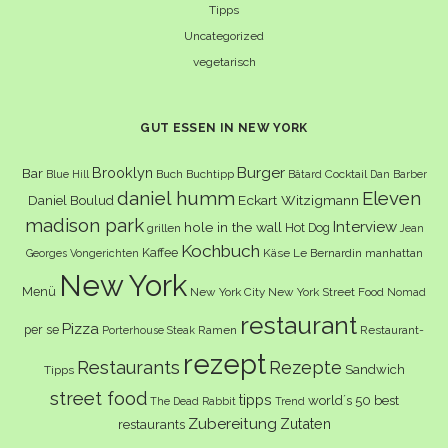
Tipps
Uncategorized
vegetarisch
GUT ESSEN IN NEW YORK
Burger
Brooklyn
Bar
Buch
Buchtipp
Cocktail
Blue Hill
Bâtard
Dan Barber
daniel humm
Eleven
Eckart Witzigmann
Daniel Boulud
madison park
Interview
hole in the wall
Hot Dog
grillen
Jean
Kochbuch
Kaffee
Käse
Le Bernardin
manhattan
Georges Vongerichten
New York
Menü
New York City
New York Street Food
Nomad
restaurant
Pizza
per se
Ramen
Restaurant-
Porterhouse Steak
rezept
Restaurants
Rezepte
Sandwich
Tipps
street food
tipps
world´s 50 best
The Dead Rabbit
Trend
Zubereitung
Zutaten
restaurants