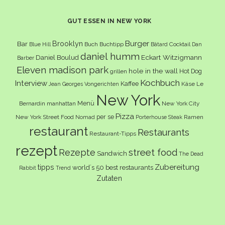
GUT ESSEN IN NEW YORK
Burger
Brooklyn
Bar
Buch
Buchtipp
Cocktail
Blue Hill
Bâtard
Dan
daniel humm
Eckart Witzigmann
Daniel Boulud
Barber
Eleven madison park
hole in the wall
Hot Dog
grillen
Kochbuch
Interview
Kaffee
Käse
Le
Jean Georges Vongerichten
New York
Menü
Bernardin
manhattan
New York City
Pizza
per se
New York Street Food
Ramen
Nomad
Porterhouse Steak
restaurant
Restaurants
Restaurant-Tipps
rezept
Rezepte
street food
Sandwich
The Dead
Zubereitung
tipps
world´s 50 best restaurants
Rabbit
Trend
Zutaten