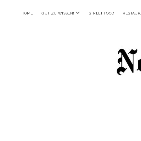
Menü
HOME
GUT ZU WISSEN!
STREET FOOD
RESTAUR
öffnen
New
Food
City