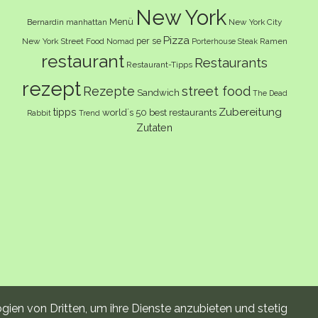
New York
Menü
Bernardin
manhattan
New York City
Pizza
per se
New York Street Food
Ramen
Nomad
Porterhouse Steak
restaurant
Restaurants
Restaurant-Tipps
rezept
Rezepte
street food
Sandwich
The Dead
Zubereitung
tipps
world´s 50 best restaurants
Rabbit
Trend
Zutaten
ien von Dritten, um ihre Dienste anzubieten und stetig