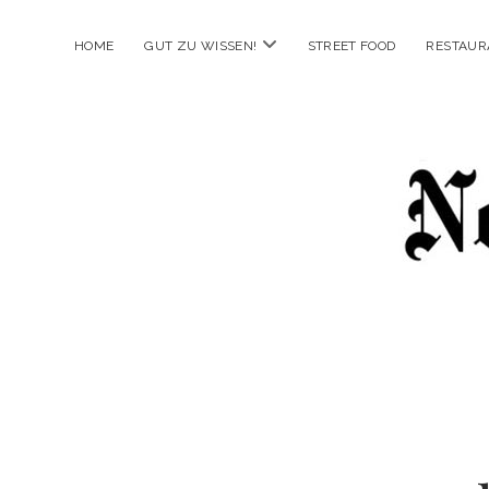
Menü
HOME
GUT ZU WISSEN!
STREET FOOD
RESTAUR
öffnen
New
Food
City