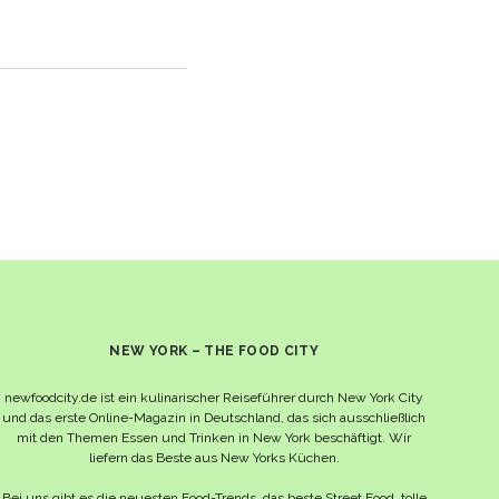
NEW YORK – THE FOOD CITY
newfoodcity.de ist ein kulinarischer Reiseführer durch New York City
und das erste Online-Magazin in Deutschland, das sich ausschließlich
mit den Themen Essen und Trinken in New York beschäftigt. Wir
liefern das Beste aus New Yorks Küchen.
Bei uns gibt es die neuesten Food-Trends, das beste Street Food, tolle