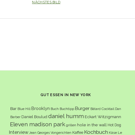
NÄCHSTES BILD
GUT ESSEN IN NEW YORK
Burger
Brooklyn
Bar
Buch
Buchtipp
Cocktail
Blue Hill
Bâtard
Dan
daniel humm
Eckart Witzigmann
Daniel Boulud
Barber
Eleven madison park
hole in the wall
Hot Dog
grillen
Kochbuch
Interview
Kaffee
Käse
Le
Jean Georges Vongerichten