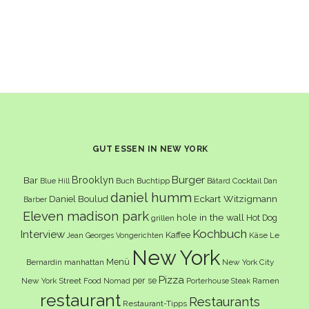
GUT ESSEN IN NEW YORK
Burger
Brooklyn
Bar
Buch
Buchtipp
Cocktail
Blue Hill
Bâtard
Dan
daniel humm
Eckart Witzigmann
Daniel Boulud
Barber
Eleven madison park
hole in the wall
Hot Dog
grillen
Kochbuch
Interview
Kaffee
Käse
Le
Jean Georges Vongerichten
New York
Menü
Bernardin
manhattan
New York City
Pizza
per se
New York Street Food
Ramen
Nomad
Porterhouse Steak
restaurant
Restaurants
Restaurant-Tipps