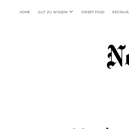
Menü
HOME
GUT ZU WISSEN!
STREET FOOD
RESTAUR
öffnen
New
Food
City