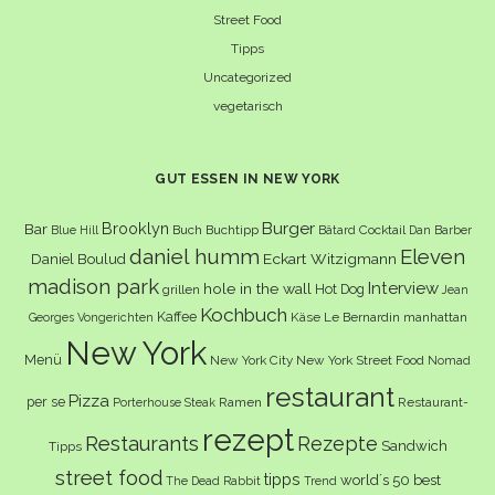
Street Food
Tipps
Uncategorized
vegetarisch
GUT ESSEN IN NEW YORK
Burger
Brooklyn
Bar
Buch
Buchtipp
Cocktail
Blue Hill
Bâtard
Dan Barber
daniel humm
Eleven
Eckart Witzigmann
Daniel Boulud
madison park
Interview
hole in the wall
Hot Dog
grillen
Jean
Kochbuch
Kaffee
Käse
Le Bernardin
manhattan
Georges Vongerichten
New York
Menü
New York City
New York Street Food
Nomad
restaurant
Pizza
per se
Ramen
Restaurant-
Porterhouse Steak
rezept
Restaurants
Rezepte
Sandwich
Tipps
street food
tipps
world´s 50 best
The Dead Rabbit
Trend