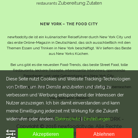
Zubereitung
Zutaten
restaurants
NEW YORK – THE FOOD CITY
newfoodcity.de ist ein kulinarischer Reiseführer durch New York City und
das erste Online-Magazin in Deutschland, das sich ausschließlich mit den
Themen Essen und Trinken in New York beschäftigt. Wir liefern das Beste
aus New Yorks Küchen.
Bei uns gibt es die neuesten Food-Trends, das beste Street Food, tolle
Restaurants, leckere Rezepte, interessante Interviews, spannende
Reportagen und viele Geheimtipps aus New York City.
Diese Seite nutzt Cookies und Website Tracking-Technologien
von Dritten, um ihre Dienste anzubieten und stetig zu
Und wahrscheinlich noch viel mehr – da lassen wir uns selbst überraschen.
verbessern und Werbung entsprechend der Interessen der
Viel Spaß beim Stöbern!
Nutzer anzuzeigen. Ich bin damit einverstanden und kann
meine Einwilligung jederzeit mit Wirkung für die Zukunft
NEW FOOD CITY - GUT ESSEN IN NEW YORK -
widerrufen oder ändern.
Datenschutz
|
Einstellungen
Copyright © 2016 newfoodcity.de. Alle Rechte
vorbehalten.
Akzeptieren
Ablehnen