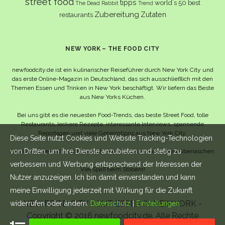
street food
tipps
world´s 50 best
The Dead Rabbit
Trend
Zubereitung
Zutaten
restaurants
NEW YORK – THE FOOD CITY
newfoodcity.de ist ein kulinarischer Reiseführer durch New York City und
das erste Online-Magazin in Deutschland, das sich ausschließlich mit den
Themen Essen und Trinken in New York beschäftigt. Wir liefern das Beste
aus New Yorks Küchen.
Bei uns gibt es die neuesten Food-Trends, das beste Street Food, tolle
Restaurants, leckere Rezepte, interessante Interviews, spannende
Reportagen und viele Geheimtipps aus New York City.
Diese Seite nutzt Cookies und Website Tracking-Technologien
von Dritten, um ihre Dienste anzubieten und stetig zu
Und wahrscheinlich noch viel mehr – da lassen wir uns selbst überraschen.
verbessern und Werbung entsprechend der Interessen der
Viel Spaß beim Stöbern!
Nutzer anzuzeigen. Ich bin damit einverstanden und kann
meine Einwilligung jederzeit mit Wirkung für die Zukunft
NEW FOOD CITY - GUT ESSEN IN NEW YORK -
widerrufen oder ändern.
Datenschutz
|
Einstellungen
Copyright © 2016 newfoodcity.de. Alle Rechte