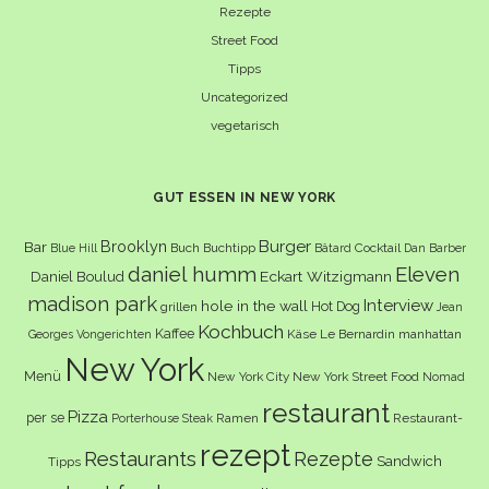
Rezepte
Street Food
Tipps
Uncategorized
vegetarisch
GUT ESSEN IN NEW YORK
Burger
Brooklyn
Bar
Buch
Buchtipp
Cocktail
Blue Hill
Bâtard
Dan Barber
daniel humm
Eleven
Eckart Witzigmann
Daniel Boulud
madison park
Interview
hole in the wall
Hot Dog
grillen
Jean
Kochbuch
Kaffee
Käse
Le Bernardin
manhattan
Georges Vongerichten
New York
Menü
New York City
New York Street Food
Nomad
restaurant
Pizza
per se
Ramen
Restaurant-
Porterhouse Steak
rezept
Restaurants
Rezepte
Sandwich
Tipps