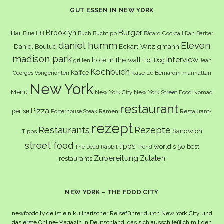
GUT ESSEN IN NEW YORK
Burger
Brooklyn
Bar
Buch
Buchtipp
Cocktail
Blue Hill
Bâtard
Dan Barber
daniel humm
Eleven
Eckart Witzigmann
Daniel Boulud
madison park
Interview
hole in the wall
Hot Dog
grillen
Jean
Kochbuch
Kaffee
Käse
Le Bernardin
manhattan
Georges Vongerichten
New York
Menü
New York City
New York Street Food
Nomad
restaurant
Pizza
per se
Ramen
Restaurant-
Porterhouse Steak
rezept
Restaurants
Rezepte
Sandwich
Tipps
street food
tipps
world´s 50 best
The Dead Rabbit
Trend
Zubereitung
Zutaten
restaurants
NEW YORK – THE FOOD CITY
newfoodcity.de ist ein kulinarischer Reiseführer durch New York City und
das erste Online-Magazin in Deutschland, das sich ausschließlich mit den