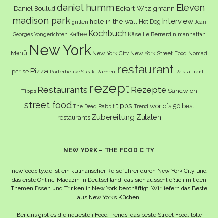
daniel humm
Eleven
Eckart Witzigmann
Daniel Boulud
madison park
Interview
hole in the wall
Hot Dog
grillen
Jean
Kochbuch
Kaffee
Käse
Le Bernardin
manhattan
Georges Vongerichten
New York
Menü
New York City
New York Street Food
Nomad
restaurant
Pizza
per se
Ramen
Restaurant-
Porterhouse Steak
rezept
Restaurants
Rezepte
Sandwich
Tipps
street food
tipps
world´s 50 best
The Dead Rabbit
Trend
Zubereitung
Zutaten
restaurants
NEW YORK – THE FOOD CITY
newfoodcity.de ist ein kulinarischer Reiseführer durch New York City und
das erste Online-Magazin in Deutschland, das sich ausschließlich mit den
Themen Essen und Trinken in New York beschäftigt. Wir liefern das Beste
aus New Yorks Küchen.
Bei uns gibt es die neuesten Food-Trends, das beste Street Food, tolle