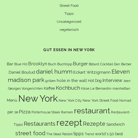
Street Food
Tipps
Uncategorized
vegetarisch
GUT ESSEN IN NEW YORK
Burger
Brooklyn
Bar
Buch
Buchtipp
Cocktail
Blue Hill
Bâtard
Dan Barber
daniel humm
Eleven
Eckart Witzigmann
Daniel Boulud
madison park
Interview
hole in the wall
Hot Dog
grillen
Jean
Kochbuch
Kaffee
Käse
Le Bernardin
manhattan
Georges Vongerichten
New York
Menü
New York City
New York Street Food
Nomad
restaurant
Pizza
per se
Ramen
Restaurant-
Porterhouse Steak
rezept
Restaurants
Rezepte
Sandwich
Tipps
street food
tipps
world´s 50 best
The Dead Rabbit
Trend