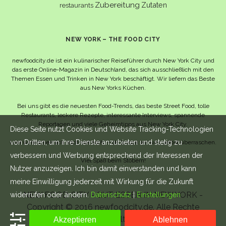
Zubereitung
Zutaten
restaurants
NEW YORK – THE FOOD CITY
newfoodcity.de ist ein kulinarischer Reiseführer durch New York City und
das erste Online-Magazin in Deutschland, das sich ausschließlich mit den
Themen Essen und Trinken in New York beschäftigt. Wir liefern das Beste
aus New Yorks Küchen.
Bei uns gibt es die neuesten Food-Trends, das beste Street Food, tolle
Restaurants, leckere Rezepte, interessante Interviews, spannende
Reportagen und viele Geheimtipps aus New York City.
Diese Seite nutzt Cookies und Website Tracking-Technologien
von Dritten, um ihre Dienste anzubieten und stetig zu
Und wahrscheinlich noch viel mehr – da lassen wir uns selbst überraschen.
verbessern und Werbung entsprechend der Interessen der
Viel Spaß beim Stöbern!
Nutzer anzuzeigen. Ich bin damit einverstanden und kann
meine Einwilligung jederzeit mit Wirkung für die Zukunft
NEW FOOD CITY - GUT ESSEN IN NEW YORK -
widerrufen oder ändern.
Datenschutz
|
Einstellungen
Copyright © 2016 newfoodcity.de. Alle Rechte
vorbehalten.
Akzeptieren
Ablehnen