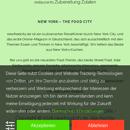
Zubereitung
Zutaten
restaurants
NEW YORK – THE FOOD CITY
newfoodcity.de ist ein kulinarischer Reiseführer durch New York City und
das erste Online-Magazin in Deutschland, das sich ausschließlich mit den
Themen Essen und Trinken in New York beschäftigt. Wir liefern das Beste
aus New Yorks Küchen.
Bei uns gibt es die neuesten Food-Trends, das beste Street Food, tolle
Restaurants, leckere Rezepte, interessante Interviews, spannende
Reportagen und viele Geheimtipps aus New York City.
Diese Seite nutzt Cookies und Website Tracking-Technologien
von Dritten, um ihre Dienste anzubieten und stetig zu
Und wahrscheinlich noch viel mehr – da lassen wir uns selbst überraschen.
verbessern und Werbung entsprechend der Interessen der
Viel Spaß beim Stöbern!
Nutzer anzuzeigen. Ich bin damit einverstanden und kann
meine Einwilligung jederzeit mit Wirkung für die Zukunft
NEW FOOD CITY - GUT ESSEN IN NEW YORK -
widerrufen oder ändern.
Datenschutz
|
Einstellungen
Copyright © 2016 newfoodcity.de. Alle Rechte
vorbehalten.
Akzeptieren
Ablehnen