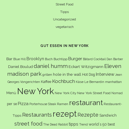
Street Food
Tipps
Uncategorized
vegetarisch
GUT ESSEN IN NEW YORK
Burger
Brooklyn
Bar
Buch
Buchtipp
Cocktail
Blue Hill
Bâtard
Dan Barber
daniel humm
Eleven
Eckart Witzigmann
Daniel Boulud
madison park
Interview
hole in the wall
Hot Dog
grillen
Jean
Kochbuch
Kaffee
Käse
Le Bernardin
manhattan
Georges Vongerichten
New York
Menü
New York City
New York Street Food
Nomad
restaurant
Pizza
per se
Ramen
Restaurant-
Porterhouse Steak
rezept
Restaurants
Rezepte
Sandwich
Tipps
street food
tipps
world´s 50 best
The Dead Rabbit
Trend