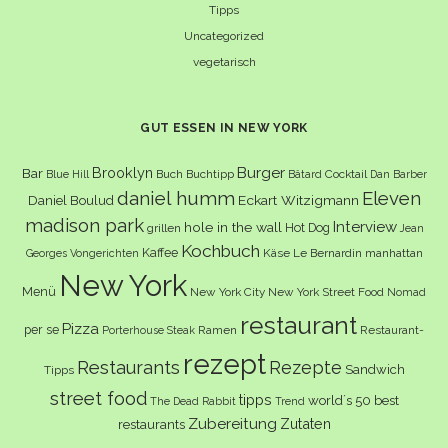
Tipps
Uncategorized
vegetarisch
GUT ESSEN IN NEW YORK
Burger
Brooklyn
Bar
Buch
Buchtipp
Cocktail
Blue Hill
Bâtard
Dan Barber
daniel humm
Eleven
Eckart Witzigmann
Daniel Boulud
madison park
Interview
hole in the wall
Hot Dog
grillen
Jean
Kochbuch
Kaffee
Käse
Le Bernardin
manhattan
Georges Vongerichten
New York
Menü
New York City
New York Street Food
Nomad
restaurant
Pizza
per se
Ramen
Restaurant-
Porterhouse Steak
rezept
Restaurants
Rezepte
Sandwich
Tipps
street food
tipps
world´s 50 best
The Dead Rabbit
Trend
Zubereitung
Zutaten
restaurants