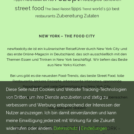
street food
tipps
world´s 50 best
The Dead Rabbit
Trend
Zubereitung
Zutaten
restaurants
NEW YORK – THE FOOD CITY
newfoodcity.de ist ein kulinarischer Reiseführer durch New York City und
das erste Online-Magazin in Deutschland, das sich ausschließlich mit den
Themen Essen und Trinken in New York beschäftigt. Wir liefern das Beste
aus New Yorks Küchen.
Bei uns gibt es die neuesten Food-Trends, das beste Street Food, tolle
Restaurants, leckere Rezepte, interessante Interviews, spannende
Reportagen und viele Geheimtipps aus New York City.
Diese Seite nutzt Cookies und Website Tracking-Technologien
von Dritten, um ihre Dienste anzubieten und stetig zu
Und wahrscheinlich noch viel mehr – da lassen wir uns selbst überraschen.
verbessern und Werbung entsprechend der Interessen der
Viel Spaß beim Stöbern!
Nutzer anzuzeigen. Ich bin damit einverstanden und kann
meine Einwilligung jederzeit mit Wirkung für die Zukunft
NEW FOOD CITY - GUT ESSEN IN NEW YORK -
widerrufen oder ändern.
Datenschutz
|
Einstellungen