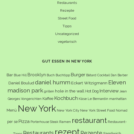
Restaurants
Rezepte
Street Food
Tipps
Uncategorized
vegetarisch
GUT ESSEN IN NEW YORK
Burger
Brooklyn
Bar
Buch
Buchtipp
Cocktail
Blue Hill
Bâtard
Dan Barber
daniel humm
Eleven
Eckart Witzigmann
Daniel Boulud
madison park
Interview
hole in the wall
Hot Dog
grillen
Jean
Kochbuch
Kaffee
Käse
Le Bernardin
manhattan
Georges Vongerichten
New York
Menü
New York City
New York Street Food
Nomad
restaurant
Pizza
per se
Ramen
Restaurant-
Porterhouse Steak
rezept
Restaurants
Rezepte
Sandwich
Tipps