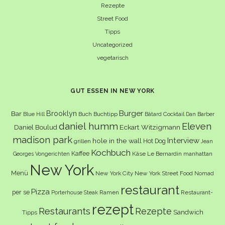
Rezepte
Street Food
Tipps
Uncategorized
vegetarisch
GUT ESSEN IN NEW YORK
Burger
Brooklyn
Bar
Buch
Buchtipp
Cocktail
Blue Hill
Bâtard
Dan Barber
daniel humm
Eleven
Eckart Witzigmann
Daniel Boulud
madison park
Interview
hole in the wall
Hot Dog
grillen
Jean
Kochbuch
Kaffee
Käse
Le Bernardin
manhattan
Georges Vongerichten
New York
Menü
New York City
New York Street Food
Nomad
restaurant
Pizza
per se
Ramen
Restaurant-
Porterhouse Steak
rezept
Restaurants
Rezepte
Sandwich
Tipps