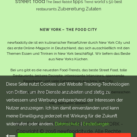
street food
tipps
world´s 50 best
The Dead Rabbit
Trend
Zubereitung
Zutaten
restaurants
NEW YORK – THE FOOD CITY
newfoodcity.de ist ein kulinarischer Reiseführer durch New York City und
das erste Online-Magazin in Deutschland, das sich ausschließlich mit den
Themen Essen und Trinken in New York beschäftigt. Wir liefern das Beste
aus New Yorks Küchen.
Bei uns gibt es die neuesten Food-Trends, das beste Street Food, tolle
Restaurants, leckere Rezepte, interessante Interviews, spannende
Reportagen und viele Geheimtipps aus New York City.
Diese Seite nutzt Cookies und Website Tracking-Technologien
von Dritten, um ihre Dienste anzubieten und stetig zu
Und wahrscheinlich noch viel mehr – da lassen wir uns selbst überraschen.
verbessern und Werbung entsprechend der Interessen der
Viel Spaß beim Stöbern!
Nutzer anzuzeigen. Ich bin damit einverstanden und kann
meine Einwilligung jederzeit mit Wirkung für die Zukunft
NEW FOOD CITY - GUT ESSEN IN NEW YORK -
widerrufen oder ändern.
Datenschutz
|
Einstellungen
Copyright © 2016 newfoodcity.de. Alle Rechte