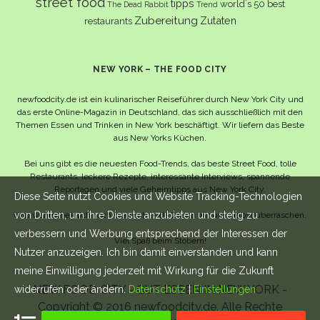
street food
tipps
world´s 50 best
The Dead Rabbit
Trend
Zubereitung
Zutaten
restaurants
NEW YORK – THE FOOD CITY
newfoodcity.de ist ein kulinarischer Reiseführer durch New York City und
das erste Online-Magazin in Deutschland, das sich ausschließlich mit den
Themen Essen und Trinken in New York beschäftigt. Wir liefern das Beste
aus New Yorks Küchen.
Bei uns gibt es die neuesten Food-Trends, das beste Street Food, tolle
Restaurants, leckere Rezepte, interessante Interviews, spannende
Reportagen und viele Geheimtipps aus New York City.
Diese Seite nutzt Cookies und Website Tracking-Technologien
von Dritten, um ihre Dienste anzubieten und stetig zu
Und wahrscheinlich noch viel mehr – da lassen wir uns selbst überraschen.
verbessern und Werbung entsprechend der Interessen der
Viel Spaß beim Stöbern!
Nutzer anzuzeigen. Ich bin damit einverstanden und kann
meine Einwilligung jederzeit mit Wirkung für die Zukunft
NEW FOOD CITY - GUT ESSEN IN NEW YORK -
widerrufen oder ändern.
Datenschutz
|
Einstellungen
Copyright © 2016 newfoodcity.de. Alle Rechte