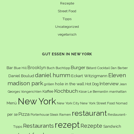
Rezepte
Street Food
Tipps
Uncategorized
vegetarisch
GUT ESSEN IN NEW YORK
Burger
Brooklyn
Bar
Buch
Buchtipp
Cocktail
Blue Hill
Bâtard
Dan Barber
daniel humm
Eleven
Eckart Witzigmann
Daniel Boulud
madison park
Interview
hole in the wall
Hot Dog
grillen
Jean
Kochbuch
Kaffee
Käse
Le Bernardin
manhattan
Georges Vongerichten
New York
Menü
New York City
New York Street Food
Nomad
restaurant
Pizza
per se
Ramen
Restaurant-
Porterhouse Steak
rezept
Restaurants
Rezepte
Sandwich
Tipps