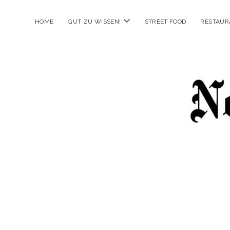
Menü
HOME
GUT ZU WISSEN!
STREET FOOD
RESTAUR
öffnen
New
Food
City