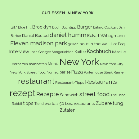
GUT ESSEN IN NEW YORK
Burger
Brooklyn
Bar
Buch
Buchtipp
Cocktail
Blue Hill
Bâtard
Dan
daniel humm
Eckart Witzigmann
Daniel Boulud
Barber
Eleven madison park
hole in the wall
Hot Dog
grillen
Kochbuch
Interview
Kaffee
Käse
Le
Jean Georges Vongerichten
New York
Menü
Bernardin
manhattan
New York City
Pizza
per se
New York Street Food
Ramen
Nomad
Porterhouse Steak
restaurant
Restaurants
Restaurant-Tipps
rezept
Rezepte
street food
Sandwich
The Dead
Zubereitung
tipps
world´s 50 best restaurants
Rabbit
Trend
Zutaten