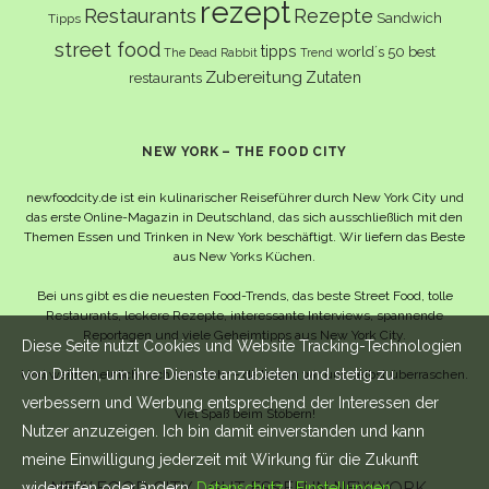
rezept
Restaurants
Rezepte
Sandwich
Tipps
street food
tipps
world´s 50 best
The Dead Rabbit
Trend
Zubereitung
Zutaten
restaurants
NEW YORK – THE FOOD CITY
newfoodcity.de ist ein kulinarischer Reiseführer durch New York City und
das erste Online-Magazin in Deutschland, das sich ausschließlich mit den
Themen Essen und Trinken in New York beschäftigt. Wir liefern das Beste
aus New Yorks Küchen.
Bei uns gibt es die neuesten Food-Trends, das beste Street Food, tolle
Restaurants, leckere Rezepte, interessante Interviews, spannende
Reportagen und viele Geheimtipps aus New York City.
Diese Seite nutzt Cookies und Website Tracking-Technologien
von Dritten, um ihre Dienste anzubieten und stetig zu
Und wahrscheinlich noch viel mehr – da lassen wir uns selbst überraschen.
verbessern und Werbung entsprechend der Interessen der
Viel Spaß beim Stöbern!
Nutzer anzuzeigen. Ich bin damit einverstanden und kann
meine Einwilligung jederzeit mit Wirkung für die Zukunft
NEW FOOD CITY - GUT ESSEN IN NEW YORK -
widerrufen oder ändern.
Datenschutz
|
Einstellungen