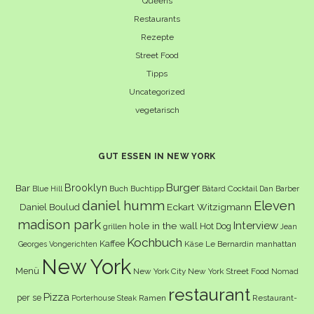
Queens
Restaurants
Rezepte
Street Food
Tipps
Uncategorized
vegetarisch
GUT ESSEN IN NEW YORK
Burger
Brooklyn
Bar
Buch
Buchtipp
Cocktail
Blue Hill
Bâtard
Dan Barber
daniel humm
Eleven
Eckart Witzigmann
Daniel Boulud
madison park
Interview
hole in the wall
Hot Dog
grillen
Jean
Kochbuch
Kaffee
Käse
Le Bernardin
manhattan
Georges Vongerichten
New York
Menü
New York City
New York Street Food
Nomad
restaurant
Pizza
per se
Ramen
Restaurant-
Porterhouse Steak