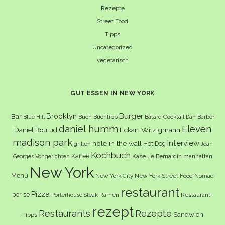
Rezepte
Street Food
Tipps
Uncategorized
vegetarisch
GUT ESSEN IN NEW YORK
Burger
Brooklyn
Bar
Buch
Buchtipp
Cocktail
Blue Hill
Bâtard
Dan Barber
daniel humm
Eleven
Eckart Witzigmann
Daniel Boulud
madison park
Interview
hole in the wall
Hot Dog
grillen
Jean
Kochbuch
Kaffee
Käse
Le Bernardin
manhattan
Georges Vongerichten
New York
Menü
New York City
New York Street Food
Nomad
restaurant
Pizza
per se
Ramen
Restaurant-
Porterhouse Steak
rezept
Restaurants
Rezepte
Sandwich
Tipps