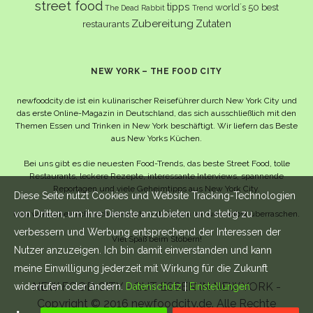
street food
tipps
world´s 50 best
The Dead Rabbit
Trend
Zubereitung
Zutaten
restaurants
NEW YORK – THE FOOD CITY
newfoodcity.de ist ein kulinarischer Reiseführer durch New York City und
das erste Online-Magazin in Deutschland, das sich ausschließlich mit den
Themen Essen und Trinken in New York beschäftigt. Wir liefern das Beste
aus New Yorks Küchen.
Bei uns gibt es die neuesten Food-Trends, das beste Street Food, tolle
Restaurants, leckere Rezepte, interessante Interviews, spannende
Reportagen und viele Geheimtipps aus New York City.
Diese Seite nutzt Cookies und Website Tracking-Technologien
von Dritten, um ihre Dienste anzubieten und stetig zu
Und wahrscheinlich noch viel mehr – da lassen wir uns selbst überraschen.
verbessern und Werbung entsprechend der Interessen der
Viel Spaß beim Stöbern!
Nutzer anzuzeigen. Ich bin damit einverstanden und kann
meine Einwilligung jederzeit mit Wirkung für die Zukunft
NEW FOOD CITY - GUT ESSEN IN NEW YORK -
widerrufen oder ändern.
Datenschutz
|
Einstellungen
Copyright © 2016 newfoodcity.de. Alle Rechte