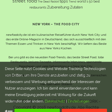
street food
tipps
world´s 50 best
The Dead Rabbit
Trend
Zubereitung
Zutaten
restaurants
NEW YORK – THE FOOD CITY
newfoodcity.de ist ein kulinarischer Reiseführer durch New York City und
das erste Online-Magazin in Deutschland, das sich ausschließlich mit den
Themen Essen und Trinken in New York beschäftigt. Wir liefern das Beste
aus New Yorks Küchen.
Bei uns gibt es die neuesten Food-Trends, das beste Street Food, tolle
Restaurants, leckere Rezepte, interessante Interviews, spannende
Reportagen und viele Geheimtipps aus New York City.
Diese Seite nutzt Cookies und Website Tracking-Technologien
von Dritten, um ihre Dienste anzubieten und stetig zu
Und wahrscheinlich noch viel mehr – da lassen wir uns selbst überraschen.
verbessern und Werbung entsprechend der Interessen der
Viel Spaß beim Stöbern!
Nutzer anzuzeigen. Ich bin damit einverstanden und kann
meine Einwilligung jederzeit mit Wirkung für die Zukunft
NEW FOOD CITY - GUT ESSEN IN NEW YORK -
widerrufen oder ändern.
Datenschutz
|
Einstellungen
Copyright © 2016 newfoodcity.de. Alle Rechte