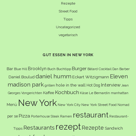
Rezepte
Street Food
Tipps
Uncategorized
vegetarisch
GUT ESSEN IN NEW YORK
Burger
Brooklyn
Bar
Buch
Buchtipp
Cocktail
Blue Hill
Bâtard
Dan Barber
daniel humm
Eleven
Eckart Witzigmann
Daniel Boulud
madison park
Interview
hole in the wall
Hot Dog
grillen
Jean
Kochbuch
Kaffee
Käse
Le Bernardin
manhattan
Georges Vongerichten
New York
Menü
New York City
New York Street Food
Nomad
restaurant
Pizza
per se
Ramen
Restaurant-
Porterhouse Steak
rezept
Restaurants
Rezepte
Sandwich
Tipps