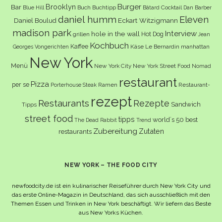
Burger
Brooklyn
Bar
Buch
Buchtipp
Cocktail
Blue Hill
Bâtard
Dan Barber
daniel humm
Eleven
Eckart Witzigmann
Daniel Boulud
madison park
Interview
hole in the wall
Hot Dog
grillen
Jean
Kochbuch
Kaffee
Käse
Le Bernardin
manhattan
Georges Vongerichten
New York
Menü
New York City
New York Street Food
Nomad
restaurant
Pizza
per se
Ramen
Restaurant-
Porterhouse Steak
rezept
Restaurants
Rezepte
Sandwich
Tipps
street food
tipps
world´s 50 best
The Dead Rabbit
Trend
Zubereitung
Zutaten
restaurants
NEW YORK – THE FOOD CITY
newfoodcity.de ist ein kulinarischer Reiseführer durch New York City und
das erste Online-Magazin in Deutschland, das sich ausschließlich mit den
Themen Essen und Trinken in New York beschäftigt. Wir liefern das Beste
aus New Yorks Küchen.