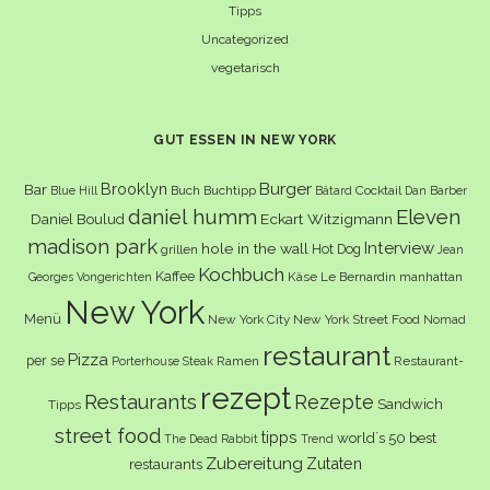
Tipps
Uncategorized
vegetarisch
GUT ESSEN IN NEW YORK
Burger
Brooklyn
Bar
Buch
Buchtipp
Cocktail
Blue Hill
Bâtard
Dan Barber
daniel humm
Eleven
Eckart Witzigmann
Daniel Boulud
madison park
Interview
hole in the wall
Hot Dog
grillen
Jean
Kochbuch
Kaffee
Käse
Le Bernardin
manhattan
Georges Vongerichten
New York
Menü
New York City
New York Street Food
Nomad
restaurant
Pizza
per se
Ramen
Restaurant-
Porterhouse Steak
rezept
Restaurants
Rezepte
Sandwich
Tipps
street food
tipps
world´s 50 best
The Dead Rabbit
Trend
Zubereitung
Zutaten
restaurants