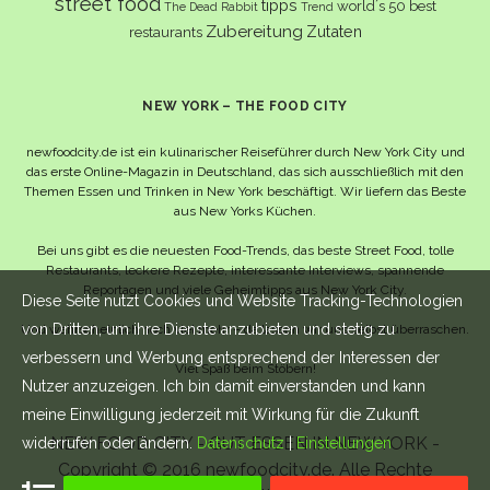
street food
tipps
world´s 50 best
The Dead Rabbit
Trend
Zubereitung
Zutaten
restaurants
NEW YORK – THE FOOD CITY
newfoodcity.de ist ein kulinarischer Reiseführer durch New York City und
das erste Online-Magazin in Deutschland, das sich ausschließlich mit den
Themen Essen und Trinken in New York beschäftigt. Wir liefern das Beste
aus New Yorks Küchen.
Bei uns gibt es die neuesten Food-Trends, das beste Street Food, tolle
Restaurants, leckere Rezepte, interessante Interviews, spannende
Reportagen und viele Geheimtipps aus New York City.
Diese Seite nutzt Cookies und Website Tracking-Technologien
von Dritten, um ihre Dienste anzubieten und stetig zu
Und wahrscheinlich noch viel mehr – da lassen wir uns selbst überraschen.
verbessern und Werbung entsprechend der Interessen der
Viel Spaß beim Stöbern!
Nutzer anzuzeigen. Ich bin damit einverstanden und kann
meine Einwilligung jederzeit mit Wirkung für die Zukunft
NEW FOOD CITY - GUT ESSEN IN NEW YORK -
widerrufen oder ändern.
Datenschutz
|
Einstellungen
Copyright © 2016 newfoodcity.de. Alle Rechte