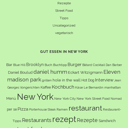
Rezepte
Street Food
Tipps
Uncategorized
vegetarisch
GUT ESSEN IN NEW YORK
Burger
Brooklyn
Bar
Buch
Buchtipp
Cocktail
Blue Hill
Bâtard
Dan Barber
daniel humm
Eleven
Eckart Witzigmann
Daniel Boulud
madison park
Interview
hole in the wall
Hot Dog
grillen
Jean
Kochbuch
Kaffee
Käse
Le Bernardin
manhattan
Georges Vongerichten
New York
Menü
New York City
New York Street Food
Nomad
restaurant
Pizza
per se
Ramen
Restaurant-
Porterhouse Steak
rezept
Restaurants
Rezepte
Sandwich
Tipps