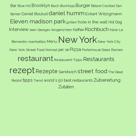
Burger
Brooklyn
Bar
Buch
Buchtipp
Cocktail
Blue Hill
Bâtard
Dan
daniel humm
Eckart Witzigmann
Daniel Boulud
Barber
Eleven madison park
hole in the wall
Hot Dog
grillen
Kochbuch
Interview
Kaffee
Käse
Le
Jean Georges Vongerichten
New York
Menü
Bernardin
manhattan
New York City
Pizza
per se
New York Street Food
Ramen
Nomad
Porterhouse Steak
restaurant
Restaurants
Restaurant-Tipps
rezept
Rezepte
street food
Sandwich
The Dead
Zubereitung
tipps
world´s 50 best restaurants
Rabbit
Trend
Zutaten