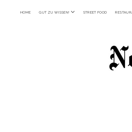
Menü
HOME
GUT ZU WISSEN!
STREET FOOD
RESTAUR
öffnen
New
Food
City