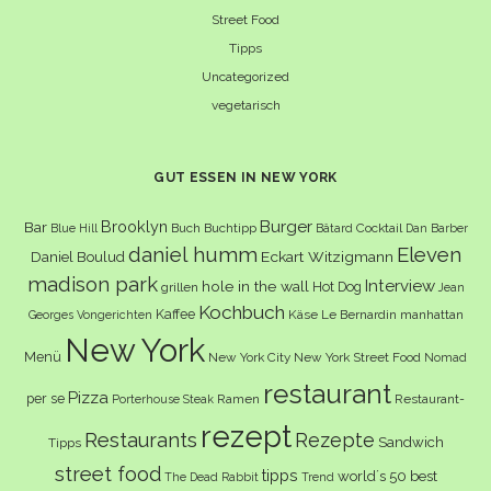
Street Food
Tipps
Uncategorized
vegetarisch
GUT ESSEN IN NEW YORK
Burger
Brooklyn
Bar
Buch
Buchtipp
Cocktail
Blue Hill
Bâtard
Dan Barber
daniel humm
Eleven
Eckart Witzigmann
Daniel Boulud
madison park
Interview
hole in the wall
Hot Dog
grillen
Jean
Kochbuch
Kaffee
Käse
Le Bernardin
manhattan
Georges Vongerichten
New York
Menü
New York City
New York Street Food
Nomad
restaurant
Pizza
per se
Ramen
Restaurant-
Porterhouse Steak
rezept
Restaurants
Rezepte
Sandwich
Tipps
street food
tipps
world´s 50 best
The Dead Rabbit
Trend