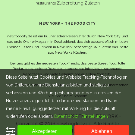
Zubereitung
Zutaten
restaurants
NEW YORK – THE FOOD CITY
newfoodcity.de ist ein kulinarischer Reiseführer durch New York City und
das erste Online-Magazin in Deutschland, das sich ausschließlich mit den
Themen Essen und Trinken in New York beschäftigt. Wir liefern das Beste
aus New Yorks Küchen.
Bei uns gibt es die neuesten Food-Trends, das beste Street Food, tolle
Restaurants, leckere Rezepte, interessante Interviews, spannende
Reportagen und viele Geheimtipps aus New York City.
Diese Seite nutzt Cookies und Website Tracking-Technologien
von Dritten, um ihre Dienste anzubieten und stetig zu
Und wahrscheinlich noch viel mehr – da lassen wir uns selbst überraschen.
verbessern und Werbung entsprechend der Interessen der
Viel Spaß beim Stöbern!
Nutzer anzuzeigen. Ich bin damit einverstanden und kann
meine Einwilligung jederzeit mit Wirkung für die Zukunft
NEW FOOD CITY - GUT ESSEN IN NEW YORK -
widerrufen oder ändern.
Datenschutz
|
Einstellungen
Copyright © 2016 newfoodcity.de. Alle Rechte
vorbehalten.
Akzeptieren
Ablehnen