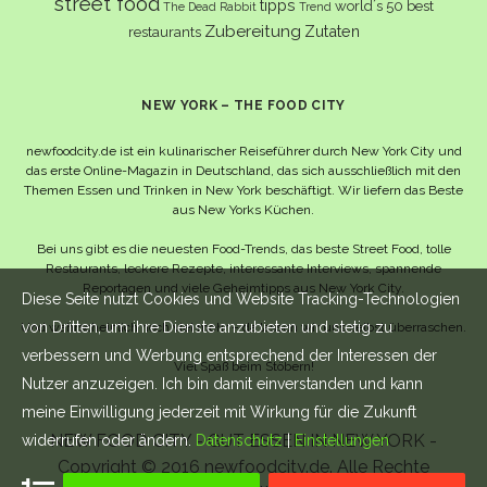
street food
tipps
world´s 50 best
The Dead Rabbit
Trend
Zubereitung
Zutaten
restaurants
NEW YORK – THE FOOD CITY
newfoodcity.de ist ein kulinarischer Reiseführer durch New York City und
das erste Online-Magazin in Deutschland, das sich ausschließlich mit den
Themen Essen und Trinken in New York beschäftigt. Wir liefern das Beste
aus New Yorks Küchen.
Bei uns gibt es die neuesten Food-Trends, das beste Street Food, tolle
Restaurants, leckere Rezepte, interessante Interviews, spannende
Reportagen und viele Geheimtipps aus New York City.
Diese Seite nutzt Cookies und Website Tracking-Technologien
von Dritten, um ihre Dienste anzubieten und stetig zu
Und wahrscheinlich noch viel mehr – da lassen wir uns selbst überraschen.
verbessern und Werbung entsprechend der Interessen der
Viel Spaß beim Stöbern!
Nutzer anzuzeigen. Ich bin damit einverstanden und kann
meine Einwilligung jederzeit mit Wirkung für die Zukunft
NEW FOOD CITY - GUT ESSEN IN NEW YORK -
widerrufen oder ändern.
Datenschutz
|
Einstellungen
Copyright © 2016 newfoodcity.de. Alle Rechte