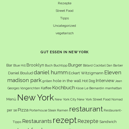
Rezepte
Street Food
Tipps
Uncategorized
vegetarisch
GUT ESSEN IN NEW YORK
Burger
Brooklyn
Bar
Buch
Buchtipp
Cocktail
Blue Hill
Bâtard
Dan Barber
daniel humm
Eleven
Eckart Witzigmann
Daniel Boulud
madison park
Interview
hole in the wall
Hot Dog
grillen
Jean
Kochbuch
Kaffee
Käse
Le Bernardin
manhattan
Georges Vongerichten
New York
Menü
New York City
New York Street Food
Nomad
restaurant
Pizza
per se
Ramen
Restaurant-
Porterhouse Steak
rezept
Restaurants
Rezepte
Sandwich
Tipps